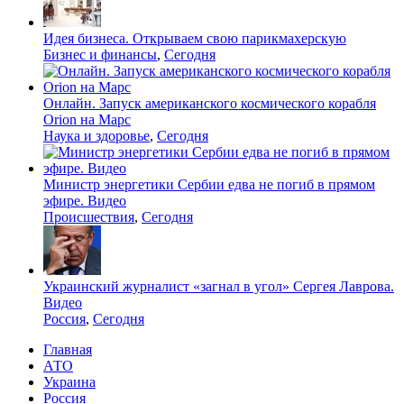
Идея бизнеса. Открываем свою парикмахерскую
Бизнес и финансы
,
Сегодня
Онлайн. Запуск американского космического корабля
Orion на Марс
Наука и здоровье
,
Сегодня
Министр энергетики Сербии едва не погиб в прямом
эфире. Видео
Происшествия
,
Сегодня
Украинский журналист «загнал в угол» Сергея Лаврова.
Видео
Россия
,
Сегодня
Главная
АТО
Украина
Россия