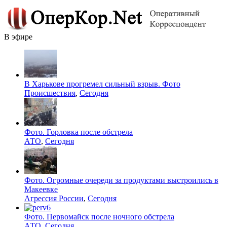
В эфире
В Харькове прогремел сильный взрыв. Фото
Происшествия
,
Сегодня
Фото. Горловка после обстрела
АТО
,
Сегодня
Фото. Огромные очереди за продуктами выстроились в
Макеевке
Агрессия России
,
Сегодня
Фото. Первомайск после ночного обстрела
АТО
,
Сегодня