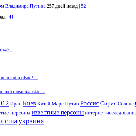
том Владимира Путина
257 дней назад
|
52
зад
|
41
ка?...
min kutlu olsun! ...
am moi musulmanskie ...
012
Россия
Киев
Сирия
Путин
Иран
Китай
Марс
Солнце
известные персоны
итые персоны
интернет
исследовани
сша
украина
ал