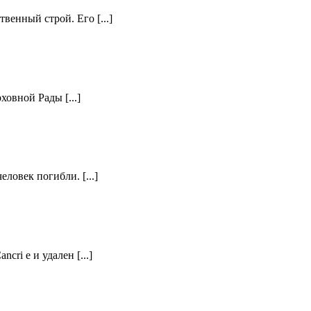
енный строй. Его [...]
овной Рады [...]
ловек погибли. [...]
ri e и удален [...]