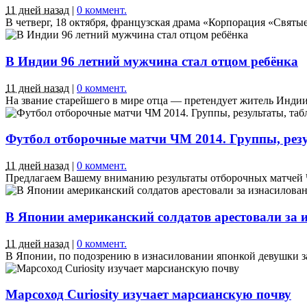
11 дней назад
|
0 коммент.
В четверг, 18 октября, французская драма «Корпорация «Святые
В Индии 96 летний мужчина стал отцом ребёнка
11 дней назад
|
0 коммент.
На звание старейшего в мире отца — претендует житель Индии Р
Футбол отборочные матчи ЧМ 2014. Группы, резу
11 дней назад
|
0 коммент.
Предлагаем Вашему вниманию результаты отборочных матчей ЧМ 
В Японии американский солдатов арестовали за 
11 дней назад
|
0 коммент.
В Японии, по подозрению в изнасиловании японкой девушки за
Марсоход Curiosity изучает марсианскую почву