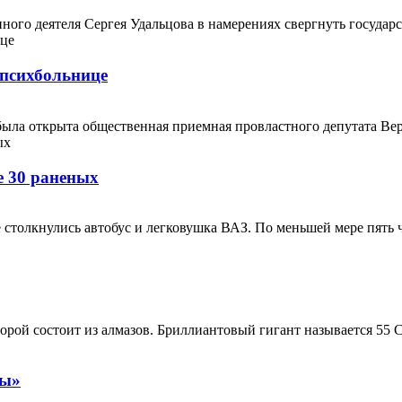
о деятеля Сергея Удальцова в намерениях свергнуть государств
психбольнице
ыла открыта общественная приемная провластного депутата Верх
е 30 раненых
столкнулись автобус и легковушка ВАЗ. По меньшей мере пять че
ой состоит из алмазов. Бриллиантовый гигант называется 55 Canc
ры»