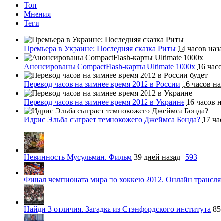
Топ
Мнения
Теги
Премьера в Украине: Последняя сказка Риты
14 часов наз
Анонсированы CompactFlash-карты Ultimate 1000x
16 час
Перевод часов на зимнее время 2012 в России
16 часов на
Перевод часов на зимнее время 2012 в Украине
16 часов 
Идрис Эльба сыграет темнокожего Джеймса Бонда?
17 ча
Невинность Мусульман. Фильм
39 дней назад
|
593
Финал чемпионата мира по хоккею 2012. Онлайн трансл
Найди 3 отличия. Загадка из Стэнфордского института
85