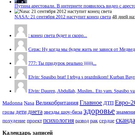
Путина арестовали. В интернете появилось видео с арес
NASA: 21 сентября 2012 наступит конец света
48 дней на
: конец света будет и скоро...
Серж: Ну когда мы будем жить не завися от Медведи
777: Ты придурок реально ))))))...
Elvin: Spasibo brat! I tebya s prazdnikom! Kurban Bayra
Elvin: Dauren, Abdullah, Muslim.. Eto vam. Spasibo v
Евро-2
Главное
Великобритания
Madonna
Nasa
ДТП
здоровье
диета
дети
звезды шоу-биза
знамен
грозы
сканд
психология
похудение
проект
рак
сердце
развод
Календарь записей