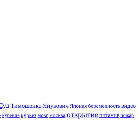
Суд
Тимошенко
Янукович
видео
Япония
беременность
открытие
питание
курьез
е
мозг
москва
пожар
курение