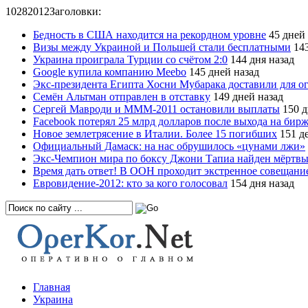
10
28
2012
Заголовки:
Бедность в США находится на рекордном уровне
45 дней 
Визы между Украиной и Польшей стали бесплатными
143
Украина проиграла Турции со счётом 2:0
144 дня назад
Google купила компанию Meebo
145 дней назад
Экс-президента Египта Хосни Мубарака доставили для о
Семён Альтман отправлен в отставку
149 дней назад
Сергей Мавроди и МММ-2011 остановили выплаты
150 д
Facebook потерял 25 млрд долларов после выхода на бир
Новое землетрясение в Италии. Более 15 погибших
151 де
Официальный Дамаск: на нас обрушилось «цунами лжи»
Экс-Чемпион мира по боксу Джони Тапиа найден мёртв
Время дать ответ! В ООН проходит экстренное совещани
Евровидение-2012: кто за кого голосовал
154 дня назад
Главная
Украина