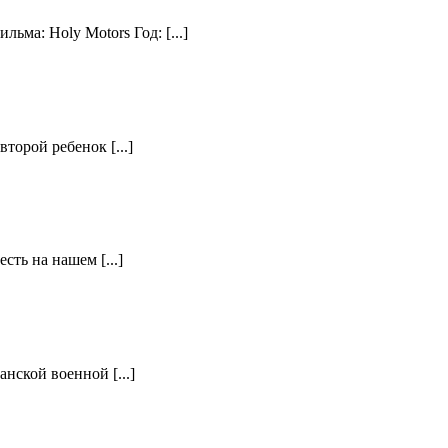
ма: Holy Motors Год: [...]
торой ребенок [...]
ть на нашем [...]
нской военной [...]