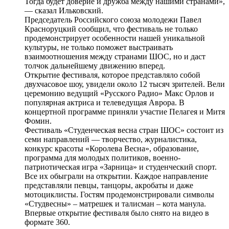
Тогда будет доверие и дружба между нашими странами»,
— сказал Ильковский.
Председатель Российского союза молодежи Павел
Красноруцкий сообщил, что фестиваль не только
продемонстрирует особенности нашей уникальной
культуры, не только поможет выстраивать
взаимоотношения между странами ШОС, но и даст
толчок дальнейшему движению вперед.
Открытие фестиваля, которое представляло собой
двухчасовое шоу, увидели около 12 тысяч зрителей. Вели
церемонию ведущий «Русского Радио» Макс Орлов и
популярная актриса и телеведущая Аврора. В
концертной программе приняли участие Пелагея и Митя
Фомин.
Фестиваль «Студенческая весна стран ШОС» состоит из
семи направлений — творчество, журналистика,
конкурс красоты «Королева Весна», образование,
программа для молодых политиков, военно-
патриотическая игра «Зарница» и студенческий спорт.
Все их обыграли на открытии. Каждое направление
представляли певцы, танцоры, акробаты и даже
мотоциклисты. Гостям продемонстрировали символы
«Студвесны» – матрешек и талисман – кота манула.
Впервые открытие фестиваля было снято на видео в
формате 360.