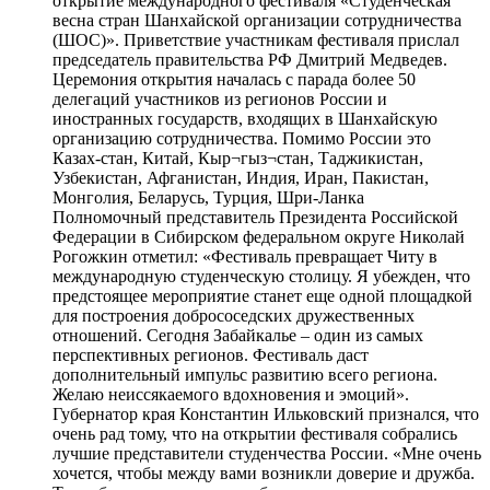
открытие международного фестиваля «Студенческая
весна стран Шанхайской организации сотрудничества
(ШОС)». Приветствие участникам фестиваля прислал
председатель правительства РФ Дмитрий Медведев.
Церемония открытия началась с парада более 50
делегаций участников из регионов России и
иностранных государств, входящих в Шанхайскую
организацию сотрудничества. Помимо России это
Казах-стан, Китай, Кыр¬гыз¬стан, Таджикистан,
Узбекистан, Афганистан, Индия, Иран, Пакистан,
Монголия, Беларусь, Турция, Шри-Ланка
Полномочный представитель Президента Российской
Федерации в Сибирском федеральном округе Николай
Рогожкин отметил: «Фестиваль превращает Читу в
международную студенческую столицу. Я убежден, что
предстоящее мероприятие станет еще одной площадкой
для построения добрососедских дружественных
отношений. Сегодня Забайкалье – один из самых
перспективных регионов. Фестиваль даст
дополнительный импульс развитию всего региона.
Желаю неиссякаемого вдохновения и эмоций».
Губернатор края Константин Ильковский признался, что
очень рад тому, что на открытии фестиваля собрались
лучшие представители студенчества России. «Мне очень
хочется, чтобы между вами возникли доверие и дружба.