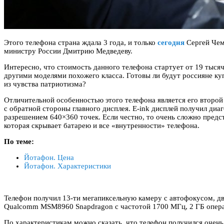
Этого телефона страна ждала 3 года, и только
сегодня
Сергей Чем
министру России Дмитрию Медведеву.
Интересно, что стоимость данного телефона стартует от 19 тысяч
другими моделями похожего класса. Готовы ли будут россияне ку
из чувства патриотизма?
Отличительной особенностью этого телефона является его второй
с обратной стороны главного дисплея. E-ink дисплей получил диа
разрешением 640×360 точек. Если честно, то очень сложно предст
которая скрывает батарею и все «внутренности» телефона.
По теме:
Йотафон. Цена
Йотафон. Характеристики
Телефон получил 13-ти мегапиксельную камеру с автофокусом, д
Qualcomm MSM8960 Snapdragon с частотой 1700 МГц, 2 ГБ опера
По характеристикам можно сказать, что телефон получился очень