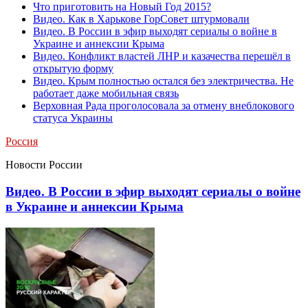
Что приготовить на Новый Год 2015?
Видео. Как в Харькове ГорСовет штурмовали
Видео. В России в эфир выходят сериалы о войне в
Украине и аннексии Крыма
Видео. Конфликт властей ЛНР и казачества перешёл в
открытую форму
Видео. Крым полностью остался без электричества. Не
работает даже мобильная связь
Верховная Рада проголосовала за отмену внеблокового
статуса Украины
Россия
Новости России
Видео. В России в эфир выходят сериалы о войне
в Украине и аннексии Крыма