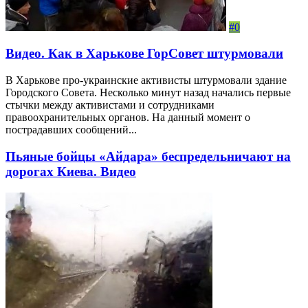
#0
Видео. Как в Харькове ГорСовет штурмовали
В Харькове про-украинские активисты штурмовали здание
Городского Совета. Несколько минут назад начались первые
стычки между активистами и сотрудниками
правоохранительных органов. На данный момент о
пострадавших сообщений...
Пьяные бойцы «Айдара» беспредельничают на
дорогах Киева. Видео