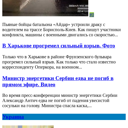
#0
Пьяные бойцы батальона «Айдар» устроили драку с
водителем на трассе Борисполь-Киев. Как пишут участники
конфликта, машины с военными двигались со скоростью...
В Харькове прогремел сильный взрыв. Фото
Только что в Харькове в районе Фрунзенского бульвара
прогремел сильный взрыв. Как только что стало известно
корреспонденту Оперкора, на военном...
Министр энергетики Сербии едва не погиб в
прямом эфире. Видео
Во время пресс-конференции министр энергетики Сербии
Александр Антич едва не погиб от падения увесистой
сосульки на голову. Министра спасла каска,...
Украина