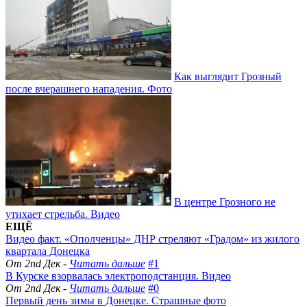
Как выглядит Грозный
после вчерашнего нападения. Фото
В центре Грозного не
утихает стрельба. Видео
ЕЩЁ
Видео факт. «Ополченцы» ДНР стреляют «Градом» из жилого
квартала Донецка
От 2nd Дек -
Читать дальше
#1
В Курске взорвалась электроподстанция. Видео
От 2nd Дек -
Читать дальше
#0
Первый день зимы в Донецке. Страшные фото