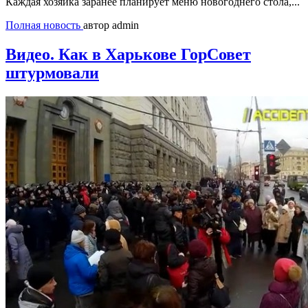
Каждая хозяйка заранее планирует меню новогоднего стола,...
Полная новость
автор admin
Видео. Как в Харькове ГорСовет
штурмовали