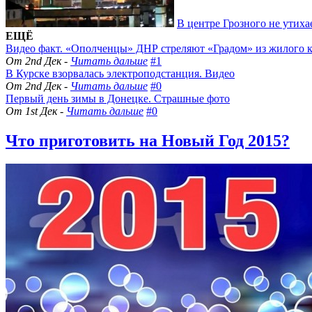
В центре Грозного не утиха
ЕЩЁ
Видео факт. «Ополченцы» ДНР стреляют «Градом» из жилого 
От 2nd Дек -
Читать дальше
#1
В Курске взорвалась электроподстанция. Видео
От 2nd Дек -
Читать дальше
#0
Первый день зимы в Донецке. Страшные фото
От 1st Дек -
Читать дальше
#0
Что приготовить на Новый Год 2015?