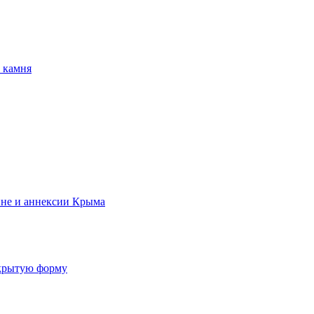
 камня
ине и аннексии Крыма
ткрытую форму