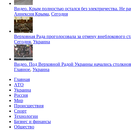
Видео. Крым полностью остался без электричества. Не ра
Аннексия Крыма
,
Сегодня
Верховная Рада проголосовала за отмену внеблокового с
Сегодня
,
Украина
Видео. Под Верховной Радой Украины начались столкно
Главное
,
Украина
Главная
АТО
Украина
Россия
Мир
Происшествия
Спорт
Технологии
Бизнес и финансы
Общество