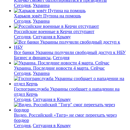
Кличко сможет баллотироваться в президенты
Сегодня
,
Украина
Харьков зовёт Путина на помощь
Сегодня
,
Украина
Российские военные в Керчи отступают
Сегодня
,
Ситуация в Крыму
Все банки Украины получили свободный доступ к НБУ
Бизнес и финансы
,
Сегодня
Украина. Последние новости 4 марта. Сейчас
Сегодня
,
Украина
Госпогранслужба Украины сообщает о нападении на
отдел Керчь
Сегодня
,
Ситуация в Крыму
Видео. Российский «Тигр» не смог переехать через
бордюр
Сегодня
,
Ситуация в Крыму