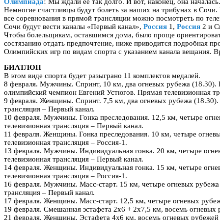
Олимпиада
! Мы ждали ее так долго. И вот, наконец, она началась
Немногие счастливцы будут болеть за наших на трибунах в Сочи. 
все соревнования в прямой трансляции можно посмотреть по теле
Сочи будут вести каналы «Первый канал»,
Россия
1,
Россия
2 и С
Чтобы болельщикам, оставшимся дома, было проще ориентировать
состязанию отдать предпочтение, ниже приводится подробная пр
Олимпийских игр по видам спорта с указанием канала вещания. В
БИАТЛОН
В этом виде спорта будет разыграно 11 комплектов медалей.
8 февраля. Мужчины. Спринт, 10 км, два огневых рубежа (18.30).
олимпийский чемпион Евгений Устюгов. Прямая телевизионная тра
9 февраля. Женщины. Спринт. 7,5 км, два огневых рубежа (18.30)
трансляция – Первый канал.
10 февраля. Мужчины. Гонка преследования. 12,5 км, четыре огне
телевизионная трансляция – Первый канал.
11 февраля. Женщины. Гонка преследования. 10 км, четыре огневы
телевизионная трансляция – Россия-1.
13 февраля. Мужчины. Индивидуальная гонка. 20 км, четыре огне
телевизионная трансляция – Первый канал.
14 февраля. Женщины. Индивидуальная гонка. 15 км, четыре огне
телевизионная трансляция – Россия-1.
16 февраля. Мужчины. Масс-старт. 15 км, четыре огневых рубежа
трансляция – Первый канал.
17 февраля. Женщины. Масс-старт. 12,5 км, четыре огневых рубеж
19 февраля. Смешанная эстафета 2х6 + 2х7,5 км, восемь огневых 
21 февраля. Женщины. Эстафета 4х6 км, восемь огневых рубежей 