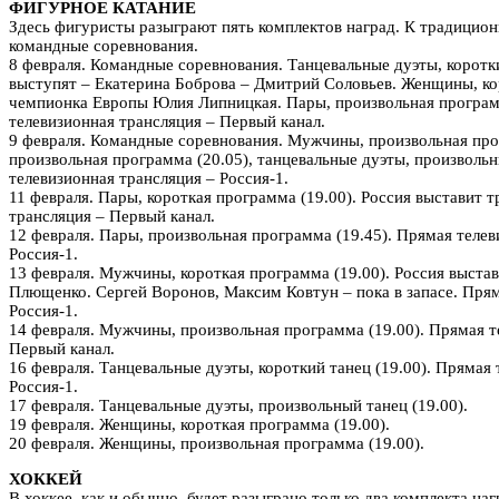
ФИГУРНОЕ КАТАНИЕ
Здесь фигуристы разыграют пять комплектов наград. К традицио
командные соревнования.
8 февраля. Командные соревнования. Танцевальные дуэты, коротки
выступят – Екатерина Боброва – Дмитрий Соловьев. Женщины, ко
чемпионка Европы Юлия Липницкая. Пары, произвольная програм
телевизионная трансляция – Первый канал.
9 февраля. Командные соревнования. Мужчины, произвольная про
произвольная программа (20.05), танцевальные дуэты, произвольн
телевизионная трансляция – Россия-1.
11 февраля. Пары, короткая программа (19.00). Россия выставит 
трансляция – Первый канал.
12 февраля. Пары, произвольная программа (19.45). Прямая телев
Россия-1.
13 февраля. Мужчины, короткая программа (19.00). Россия выстав
Плющенко. Сергей Воронов, Максим Ковтун – пока в запасе. Прям
Россия-1.
14 февраля. Мужчины, произвольная программа (19.00). Прямая т
Первый канал.
16 февраля. Танцевальные дуэты, короткий танец (19.00). Прямая
Россия-1.
17 февраля. Танцевальные дуэты, произвольный танец (19.00).
19 февраля. Женщины, короткая программа (19.00).
20 февраля. Женщины, произвольная программа (19.00).
ХОККЕЙ
В хоккее, как и обычно, будет разыграно только два комплекта на