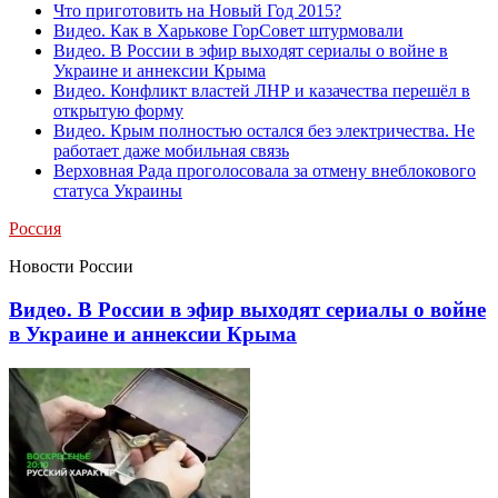
Что приготовить на Новый Год 2015?
Видео. Как в Харькове ГорСовет штурмовали
Видео. В России в эфир выходят сериалы о войне в
Украине и аннексии Крыма
Видео. Конфликт властей ЛНР и казачества перешёл в
открытую форму
Видео. Крым полностью остался без электричества. Не
работает даже мобильная связь
Верховная Рада проголосовала за отмену внеблокового
статуса Украины
Россия
Новости России
Видео. В России в эфир выходят сериалы о войне
в Украине и аннексии Крыма