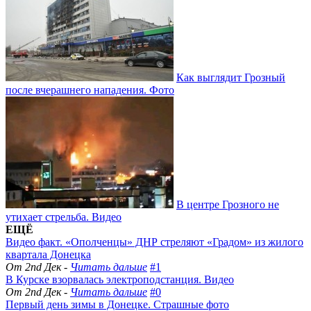
Как выглядит Грозный
после вчерашнего нападения. Фото
В центре Грозного не
утихает стрельба. Видео
ЕЩЁ
Видео факт. «Ополченцы» ДНР стреляют «Градом» из жилого
квартала Донецка
От 2nd Дек -
Читать дальше
#1
В Курске взорвалась электроподстанция. Видео
От 2nd Дек -
Читать дальше
#0
Первый день зимы в Донецке. Страшные фото