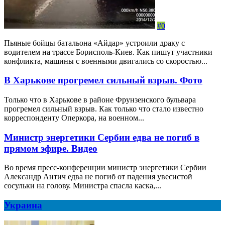
#0
Пьяные бойцы батальона «Айдар» устроили драку с
водителем на трассе Борисполь-Киев. Как пишут участники
конфликта, машины с военными двигались со скоростью...
В Харькове прогремел сильный взрыв. Фото
Только что в Харькове в районе Фрунзенского бульвара
прогремел сильный взрыв. Как только что стало известно
корреспонденту Оперкора, на военном...
Министр энергетики Сербии едва не погиб в
прямом эфире. Видео
Во время пресс-конференции министр энергетики Сербии
Александр Антич едва не погиб от падения увесистой
сосульки на голову. Министра спасла каска,...
Украина