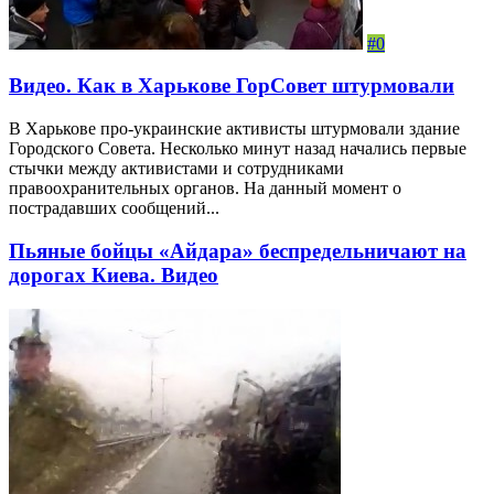
#0
Видео. Как в Харькове ГорСовет штурмовали
В Харькове про-украинские активисты штурмовали здание
Городского Совета. Несколько минут назад начались первые
стычки между активистами и сотрудниками
правоохранительных органов. На данный момент о
пострадавших сообщений...
Пьяные бойцы «Айдара» беспредельничают на
дорогах Киева. Видео