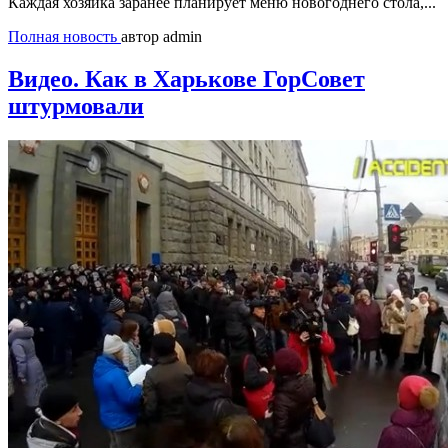
Каждая хозяйка заранее планирует меню новогоднего стола,...
Полная новость
автор admin
Видео. Как в Харькове ГорСовет
штурмовали