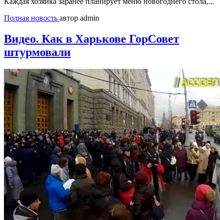
Каждая хозяйка заранее планирует меню новогоднего стола,...
Полная новость
автор admin
Видео. Как в Харькове ГорСовет
штурмовали