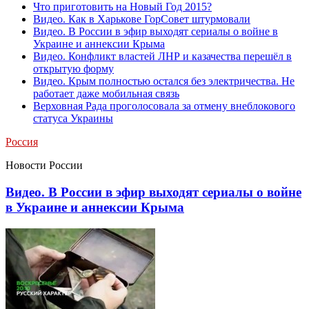
Что приготовить на Новый Год 2015?
Видео. Как в Харькове ГорСовет штурмовали
Видео. В России в эфир выходят сериалы о войне в
Украине и аннексии Крыма
Видео. Конфликт властей ЛНР и казачества перешёл в
открытую форму
Видео. Крым полностью остался без электричества. Не
работает даже мобильная связь
Верховная Рада проголосовала за отмену внеблокового
статуса Украины
Россия
Новости России
Видео. В России в эфир выходят сериалы о войне
в Украине и аннексии Крыма