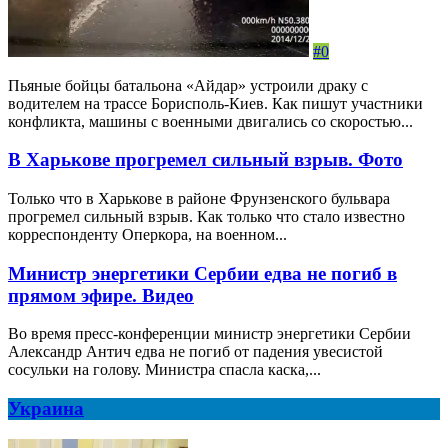
#0
Пьяные бойцы батальона «Айдар» устроили драку с
водителем на трассе Борисполь-Киев. Как пишут участники
конфликта, машины с военными двигались со скоростью...
В Харькове прогремел сильный взрыв. Фото
Только что в Харькове в районе Фрунзенского бульвара
прогремел сильный взрыв. Как только что стало известно
корреспонденту Оперкора, на военном...
Министр энергетики Сербии едва не погиб в
прямом эфире. Видео
Во время пресс-конференции министр энергетики Сербии
Александр Антич едва не погиб от падения увесистой
сосульки на голову. Министра спасла каска,...
Украина