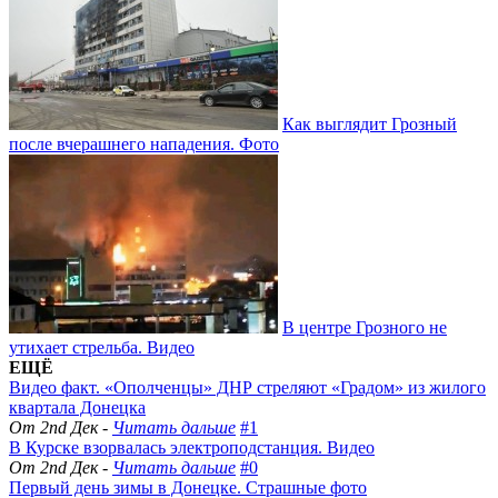
Как выглядит Грозный
после вчерашнего нападения. Фото
В центре Грозного не
утихает стрельба. Видео
ЕЩЁ
Видео факт. «Ополченцы» ДНР стреляют «Градом» из жилого
квартала Донецка
От 2nd Дек -
Читать дальше
#1
В Курске взорвалась электроподстанция. Видео
От 2nd Дек -
Читать дальше
#0
Первый день зимы в Донецке. Страшные фото