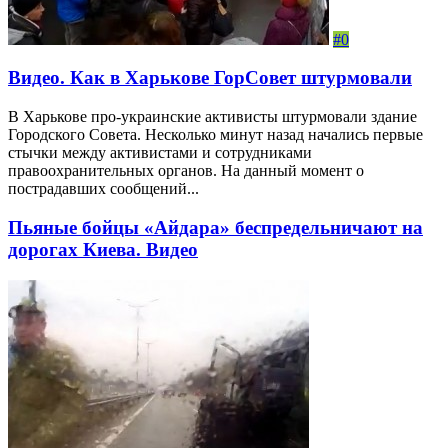
#0
Видео. Как в Харькове ГорСовет штурмовали
В Харькове про-украинские активисты штурмовали здание
Городского Совета. Несколько минут назад начались первые
стычки между активистами и сотрудниками
правоохранительных органов. На данный момент о
пострадавших сообщений...
Пьяные бойцы «Айдара» беспредельничают на
дорогах Киева. Видео