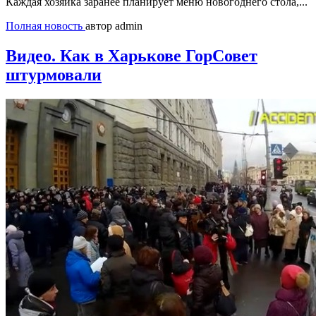
Каждая хозяйка заранее планирует меню новогоднего стола,...
Полная новость
автор admin
Видео. Как в Харькове ГорСовет
штурмовали