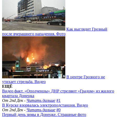
Как выглядит Грозный
после вчерашнего нападения. Фото
В центре Грозного не
утихает стрельба. Видео
ЕЩЁ
Видео факт. «Ополченцы» ДНР стреляют «Градом» из жилого
квартала Донецка
От 2nd Дек -
Читать дальше
#1
В Курске взорвалась электроподстанция. Видео
От 2nd Дек -
Читать дальше
#0
Первый день зимы в Донецке. Страшные фото