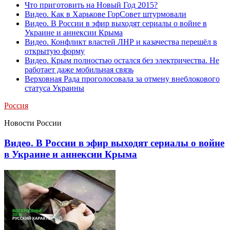
Что приготовить на Новый Год 2015?
Видео. Как в Харькове ГорСовет штурмовали
Видео. В России в эфир выходят сериалы о войне в
Украине и аннексии Крыма
Видео. Конфликт властей ЛНР и казачества перешёл в
открытую форму
Видео. Крым полностью остался без электричества. Не
работает даже мобильная связь
Верховная Рада проголосовала за отмену внеблокового
статуса Украины
Россия
Новости России
Видео. В России в эфир выходят сериалы о войне
в Украине и аннексии Крыма