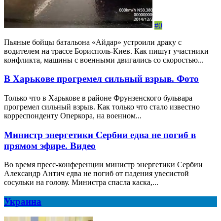
#0
Пьяные бойцы батальона «Айдар» устроили драку с
водителем на трассе Борисполь-Киев. Как пишут участники
конфликта, машины с военными двигались со скоростью...
В Харькове прогремел сильный взрыв. Фото
Только что в Харькове в районе Фрунзенского бульвара
прогремел сильный взрыв. Как только что стало известно
корреспонденту Оперкора, на военном...
Министр энергетики Сербии едва не погиб в
прямом эфире. Видео
Во время пресс-конференции министр энергетики Сербии
Александр Антич едва не погиб от падения увесистой
сосульки на голову. Министра спасла каска,...
Украина