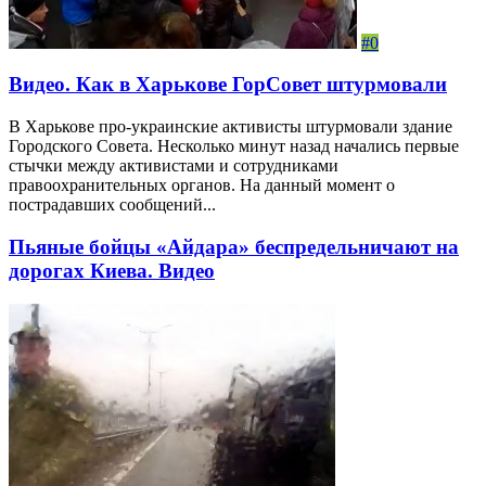
#0
Видео. Как в Харькове ГорСовет штурмовали
В Харькове про-украинские активисты штурмовали здание
Городского Совета. Несколько минут назад начались первые
стычки между активистами и сотрудниками
правоохранительных органов. На данный момент о
пострадавших сообщений...
Пьяные бойцы «Айдара» беспредельничают на
дорогах Киева. Видео