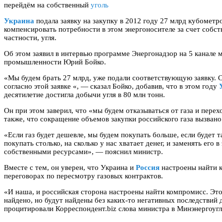
перейдём на собственный
уголь
Украина
подала заявку на закупку в 2012 году 27 млрд кубометро
компенсировать потребности в этом энергоносителе за счет собст
частности, угля.
Об этом заявил в интервью программе Энергонадзор на 5 канале 
промышленности Юрий Бойко.
«Мы будем брать 27 млрд, уже подали соответствующую заявку. С
согласно этой заявке «, — сказал Бойко, добавив, что в этом году
десятилетие достигла добычи угля в 80 млн тонн.
Он при этом заверил, что «мы будем отказываться от газа и пере
также, что сокращение объемов закупки российского газа вызвано
«Если газ будет дешевле, мы будем покупать больше, если будет 
покупать столько, на сколько у нас хватает денег, и заменять его 
собственными ресурсами», — пояснил министр.
Вместе с тем, он уверен, что Украина и
Россия
настроены найти 
переговорах по пересмотру газовых контрактов.
«И наша, и российская сторона настроены найти компромисс. Это
найдено, но будут найдены без каких-то негативных последствий
процитировали Корреспондент.biz слова министра в Минэнергоугл