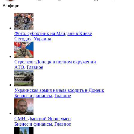
В эфире
Фото: субботник на Майдане в Киеве
Сегодня
,
Украина
Стрелков: Донецк в полном окружении
АТО
,
Главное
Украинская армия начала входить в Донецк
Бизнес и финансы
,
Главное
СМИ: Дмитрий Ярош умер
Бизнес и финансы
,
Главное