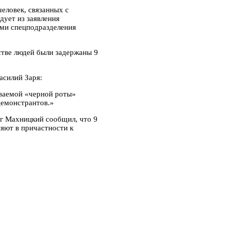
еловек, связанных с
дует из заявления
ми спецподразделения
стве людей были задержаны 9
асилий Заря:
ываемой «черной роты»
демонстрантов.»
г Махницкий сообщил, что 9
яют в причастности к