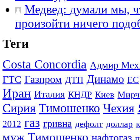
Медвед:
думали мы, ч
произойти ничего подобн
Теги
Costa Concordia
Адмир Мех
Динамо
Газпром
ГТС
ДТП
ЕС
Иран
Италия
КНДР
Киев
Мирч
Тимошенко
Сирия
Чехия
газ
гривна
2012
дефолт
доллар
муж Тимошенко
нафтогаз
п