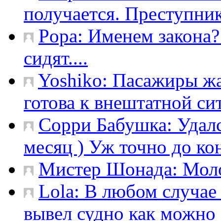
получается. Преступник
Popa:
Именем закона?
сидят....
Yoshiko:
Пасажиры жал
готова к внештатной сит
Сорри Бабушка:
Удал
месяц ) Уж точно до кон
Мистер Шонада:
Моло
Lola:
В любом случае 
вывел судно как можно 