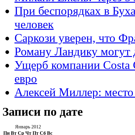
При беспорядках в Буха
человек
Саркози уверен, что Фр
Роману Ландику могут 
Ущерб компании Costa C
евро
Алексей Миллер: место
Записи по дате
Январь 2012
Пн
Вт
Ср
Чт
Пт
Сб
Вс