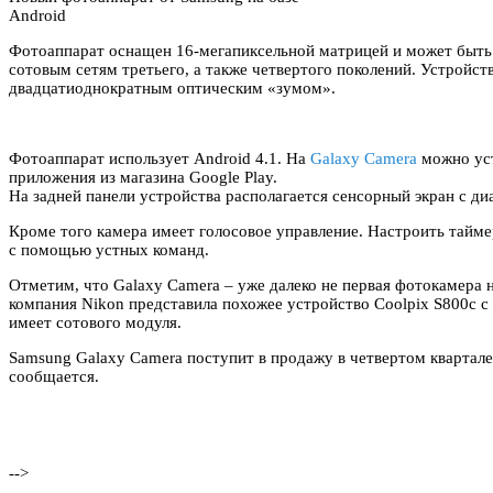
Android
Фотоаппарат оснащен 16-мегапиксельной матрицей и может быть 
сотовым сетям третьего, а также четвертого поколений. Устройст
двадцатиоднократным оптическим «зумом».
Фотоаппарат использует Android 4.1. На
Galaxy Camera
можно уст
приложения из магазина Google Play.
На задней панели устройства располагается сенсорный экран с ди
Кроме того камера имеет голосовое управление. Настроить тайме
с помощью устных команд.
Отметим, что Galaxy Camera – уже далеко не первая фотокамера н
компания Nikon представила похожее устройство Coolpix S800c 
имеет сотового модуля.
Samsung Galaxy Camera поступит в продажу в четвертом квартале 
сообщается.
-->