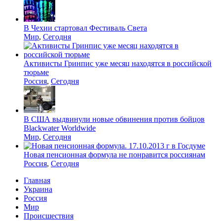
В Чехии стартовал Фестиваль Света
Мир
,
Сегодня
Активисты Гринпис уже месяц находятся в российской
тюрьме
Россия
,
Сегодня
В США выдвинули новые обвинения против бойцов
Blackwater Worldwide
Мир
,
Сегодня
Новая пенсионная формула не понравится россиянам
Россия
,
Сегодня
Главная
Украина
Россия
Мир
Происшествия