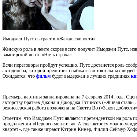
Имоджен Путс сыграет в «Жажде скорости»
Женскую роль в ленте скорее всего получит Имоджен Путс, из
вампирской ленте «Ночь страха».
Если переговоры пройдут успешно, Путс достанется роль сооб
автодилера, которой предстоит снабжать состоятельных людей
Ожидается, что
фильм
будет выдержан в лучших традициях
ки
Премьера картины запланирована на 7 февраля 2014 года. Сце
авторству братьев Джона и Джорджа Гэтинсов («Живая сталь», 
режиссерская работа возложена на Скотта Во («Закон доблести»
Отметим, что Имоджен Путс является претенденткой на роль 
продолжении «Первого мстителя». А еще актрису можно увид
квартет», где также играют Кэтрин Кинер, Филип Сеймур Хоф