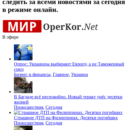
следить за всеми новостями за сегодня
в режиме онлайн.
В эфире
Опрос: Украинцы выбирают Европу, а не Таможенный
союз
Бизнес и финансы
,
Главное
,
Украина
В Багдаде всё неспокойно. Новый теракт унёс десятки
жизней
Происшествия
,
Сегодня
Страшное ДТП на Филиппинах. Десятки погибших
Происшествия
,
Сегодня