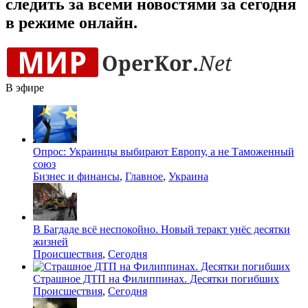
следить за всеми новостями за сегодня
в режиме онлайн.
В эфире
Опрос: Украинцы выбирают Европу, а не Таможенный
союз
Бизнес и финансы
,
Главное
,
Украина
В Багдаде всё неспокойно. Новый теракт унёс десятки
жизней
Происшествия
,
Сегодня
Страшное ДТП на Филиппинах. Десятки погибших
Происшествия
,
Сегодня