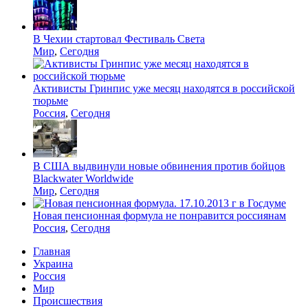
В Чехии стартовал Фестиваль Света
Мир
,
Сегодня
Активисты Гринпис уже месяц находятся в российской
тюрьме
Россия
,
Сегодня
В США выдвинули новые обвинения против бойцов
Blackwater Worldwide
Мир
,
Сегодня
Новая пенсионная формула не понравится россиянам
Россия
,
Сегодня
Главная
Украина
Россия
Мир
Происшествия