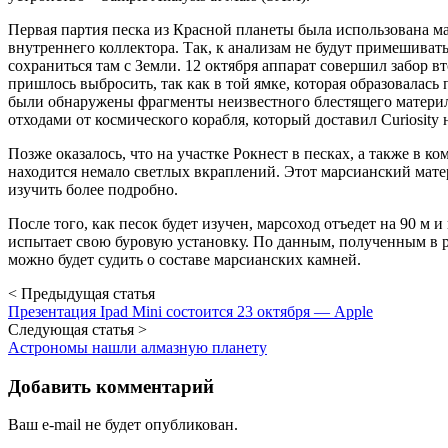
Первая партия песка из Красной планеты была использована 
внутреннего коллектора. Так, к анализам не будут примешиват
сохраниться там с Земли. 12 октября аппарат совершил забор в
пришлось выбросить, так как в той ямке, которая образовалась
были обнаружены фрагменты неизвестного блестящего материл
отходами от космического корабля, который доставил Curiosity 
Позже оказалось, что на участке Рокнест в песках, а также в к
находится немало светлых вкраплений. Этот марсианский мат
изучить более подробно.
После того, как песок будет изучен, марсоход отъедет на 90 м 
испытает свою буровую установку. По данным, полученным в ре
можно будет судить о составе марсианских камней.
< Предыдущая статья
Презентация Ipad Mini состоится 23 октября — Apple
Следующая статья >
Астрономы нашли алмазную планету
Добавить комментарий
Ваш e-mail не будет опубликован.