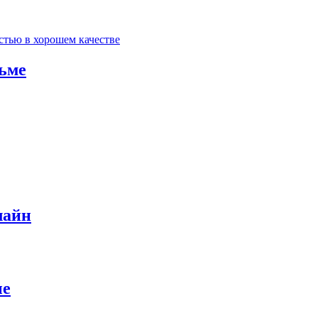
ьме
лайн
ые