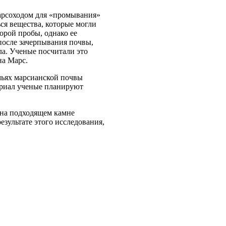
марсоходом для «промывания»
ься вещества, которые могли
торой пробы, однако ее
 после зачерпывания почвы,
а. Ученые посчитали это
на Марс.
омьях марсианской почвы
ериал ученые планируют
и на подходящем камне
зультате этого исследования,