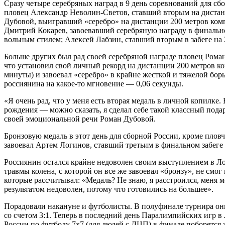
Сразу четыре серебряных наград в 9 день соревнований для сб
пловец Александр Неволин-Светов, ставший вторым на дистан
Дубовой, выигравший «серебро» на дистанции 200 метров ко
Дмитрий Кокарев, завоевавший серебряную награду в финальн
вольным стилем; Алексей Лабзин, ставший вторым в забеге на 
Больше других был рад своей серебряной награде пловец Рома
что установил свой личный рекорд на дистанции 200 метров к
минуты) и завоевал «серебро» в крайне жесткой и тяжелой борь
россиянина на какое-то мгновение — 0,06 секунды.
«Я очень рад, что у меня есть вторая медаль в личной копилке.
рождения — можно сказать, я сделал себе такой классный пода
своей эмоциональной речи Роман Дубовой.
Бронзовую медаль в этот день для сборной России, кроме плов
завоевал Артем Логинов, ставший третьим в финальном забеге 
Россиянин остался крайне недоволен своим выступлением в Лон
травмы колена, с которой он все же завоевал «бронзу», не смог 
которые рассчитывал: «Медаль? Не знаю, я расстроился, меня м
результатом недоволен, потому что готовились на большее».
Порадовали накануне и футболисты. В полуфинале турнира он
со счетом 3:1. Теперь в последний день Паралимпийских игр в 
России по футболу 7х7 (для людей с ДЦП) в финале поборется з