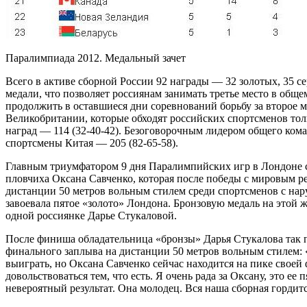
Паралимпиада 2012. Медальный зачет
Всего в активе сборной России 92 награды — 32 золотых, 35 с
медали, что позволяет россиянам занимать третье место в обще
продолжить в оставшиеся дни соревнований борьбу за второе 
Великобритании, которые обходят российских спортсменов тол
наград — 114 (32-40-42). Безоговорочным лидером общего кома
спортсмены Китая — 205 (82-65-58).
Главным триумфатором 9 дня Паралимпийских игр в Лондоне с
пловчиха Оксана Савченко, которая после победы с мировым ре
дистанции 50 метров вольным стилем среди спортсменов с нару
завоевала пятое «золото» Лондона. Бронзовую медаль на этой 
одной россиянке Дарье Стукаловой.
После финиша обладательница «бронзы» Дарья Стукалова так 
финального заплыва на дистанции 50 метров вольным стилем: 
выиграть, но Оксана Савченко сейчас находится на пике своей
довольствоваться тем, что есть. Я очень рада за Оксану, это ее 
невероятный результат. Она молодец. Вся наша сборная горди