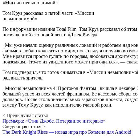
Том Круз рассказал о пятой части «Миссии
невыполнимой»
По информации издания Total Film, Том Круз рассказал об этом
посвященной его новой ленте «Джек Ричер».
«Мы уже начали оценку различных локаций и работаем над ко
фильмов люблю колесить по миру, поскольку я получаю возмож
Мне нравится просто гулять по городам, любоваться архитекту
подземкам. Что-то из увиденного может пригодиться», — сказа
Том подтвердил, что готов сниматься в «Миссии невыполнимой»
рад видеть зритель.
«Миссия невыполнима 4: Протокол Фантом» вышла в декабре 2
большой успех из всех частей франшизы. Ее кассовые сборы с
долларов. После столь значительных заработков проекта, созд
замену Тому Крузу, как исполнителю главной роли.
< Предыдущая статья
Премьера: «Стив Джобс. Потерянное интервью»
Следующая статья >
The Dark Knight Rises — новая игра про Бэтмена для Android