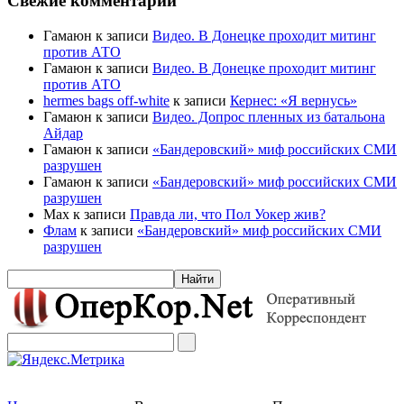
Свежие комментарии
Гамаюн к записи
Видео. В Донецке проходит митинг
против АТО
Гамаюн к записи
Видео. В Донецке проходит митинг
против АТО
hermes bags off-white
к записи
Кернес: «Я вернусь»
Гамаюн к записи
Видео. Допрос пленных из батальона
Айдар
Гамаюн к записи
«Бандеровский» миф российских СМИ
разрушен
Гамаюн к записи
«Бандеровский» миф российских СМИ
разрушен
Max к записи
Правда ли, что Пол Уокер жив?
Флам
к записи
«Бандеровский» миф российских СМИ
разрушен