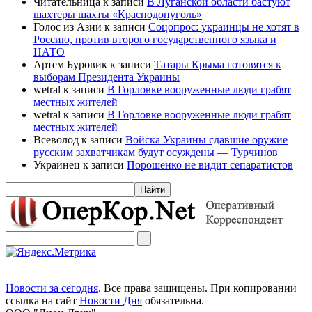
Читательница к записи
В Луганской области бастуют
шахтеры шахты «Краснодонуголь»
Голос из Азии к записи
Соцопрос: украинцы не хотят в
Россию, против второго государственного языка и
НАТО
Артем Буровик к записи
Татары Крыма готовятся к
выборам Президента Украины
wetral к записи
В Горловке вооруженные люди грабят
местных жителей
wetral к записи
В Горловке вооруженные люди грабят
местных жителей
Всеволод к записи
Войска Украины сдавшие оружие
русским захватчикам будут осуждены — Турчинов
Украинец к записи
Порошенко не видит сепаратистов
Новости за сегодня
. Все права защищены. При копировании
ссылка на сайт
Новости Дня
обязательна.