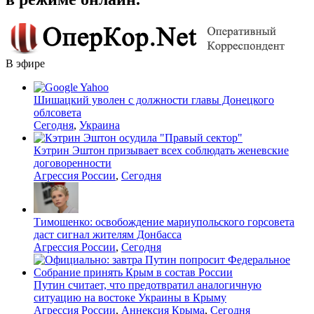
В эфире
Шишацкий уволен с должности главы Донецкого
облсовета
Сегодня
,
Украина
Кэтрин Эштон призывает всех соблюдать женевские
договоренности
Агрессия России
,
Сегодня
Тимошенко: освобождение мариупольского горсовета
даст сигнал жителям Донбасса
Агрессия России
,
Сегодня
Путин считает, что предотвратил аналогичную
ситуацию на востоке Украины в Крыму
Агрессия России
,
Аннексия Крыма
,
Сегодня