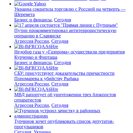
Украина сократила торговлю с Россией на четверть —
Шеремета
Бизнес и финансы
,
Сегодня
Путин прокомментировал антитеррористическую
операцию в Славянске
Агрессия России
,
Сегодня
Недобор газа у «Газпрома» осуществили предприятия
Курченко и Фирташа
Бизнес и финансы
,
Сегодня
СБУ: присутствуют доказательства причастности
Пономарева к убийству Рыбака
Агрессия России
,
Сегодня
МВД рапортует об уничтожении трех блокпостов
сепаратистов
Агрессия России
,
Сегодня
Турчинов хочет опубликовать список депутатов-
прогульщиков
Сегодня
,
Украина