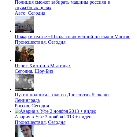
Полиция сможет забирать машины россиян в
служебных целях
Авто
,
Сегодня
Пожар в театре «Школа современной пьесы» в Москве
Происшествия
,
Сегодня
Пэрис Хилтон в Мытищах
Сегодня
,
Шоу-Биз
Путин подписал закон о Дне снятия блокады
Ленинграда
Россия
,
Сегодня
Авария в Уфе 2 ноября 2013 + видео
Происшествия
,
Сегодня