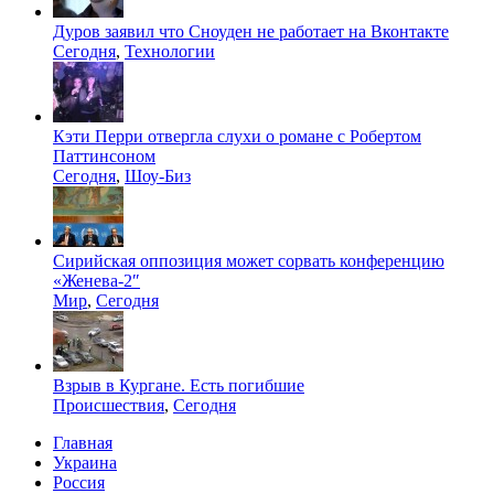
Дуров заявил что Сноуден не работает на Вконтакте
Сегодня
,
Технологии
Кэти Перри отвергла слухи о романе с Робертом
Паттинсоном
Сегодня
,
Шоу-Биз
Сирийская оппозиция может сорвать конференцию
«Женева-2″
Мир
,
Сегодня
Взрыв в Кургане. Есть погибшие
Происшествия
,
Сегодня
Главная
Украина
Россия