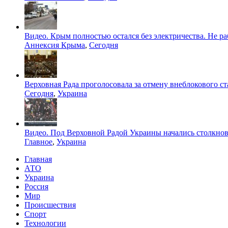
Видео. Крым полностью остался без электричества. Не ра
Аннексия Крыма
,
Сегодня
Верховная Рада проголосовала за отмену внеблокового с
Сегодня
,
Украина
Видео. Под Верховной Радой Украины начались столкно
Главное
,
Украина
Главная
АТО
Украина
Россия
Мир
Происшествия
Спорт
Технологии