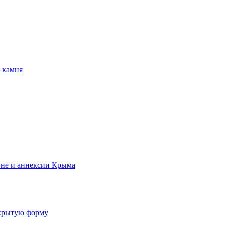
 камня
ине и аннексии Крыма
ткрытую форму