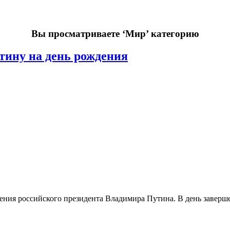
Вы просматриваете
‘Мир’
категорию
тину на день рождения
ия российского президента Владимира Путина. В день завершен