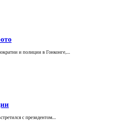
фото
кратии и полиции в Гонконге,...
ции
третился с президентом...