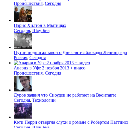
Происшествия
,
Сегодня
Пэрис Хилтон в Мытищах
Сегодня
,
Шоу-Биз
Путин подписал закон о Дне снятия блокады Ленинграда
Россия
,
Сегодня
Авария в Уфе 2 ноября 2013 + видео
Происшествия
,
Сегодня
Дуров заявил что Сноуден не работает на Вконтакте
Сегодня
,
Технологии
Кэти Перри отвергла слухи о романе с Робертом Паттин
Сегодня
,
Шоу-Биз