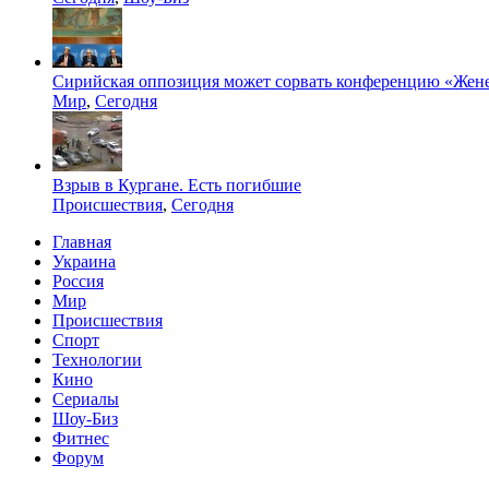
Сирийская оппозиция может сорвать конференцию «Жене
Мир
,
Сегодня
Взрыв в Кургане. Есть погибшие
Происшествия
,
Сегодня
Главная
Украина
Россия
Мир
Происшествия
Спорт
Технологии
Кино
Сериалы
Шоу-Биз
Фитнес
Форум