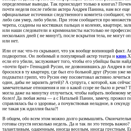
определенные выводы. Так происходит только в книгах? Почем
почти неделя после гибели актера Андрея Панина, нам все еще
официальные источники следственного комитета сообщают, что
либо сам умер, либо убили. При этом сообщается про множес
черепа, ссадины на костяшках пальцах и коленях, квартире, зал
или наши следователи и криминалисты настолько не профессио
нескольких дней ( не минут!), после вскрытия тела, не могут 
или нет.
Или от нас что-то скрывают, что уж вообще вопиющий факт. 
подворотни. Он любимый и популярный актер театра и
кино
.Х
если его убили, заслуживает того, чтобы его убийцы были най
«почти брат» Геннадий Русин, не дозвонившись до Андрея в пе
бросился в ту квартиру, где был его больной друг (Русин уже м
подхватил грипп, что Русин ему посоветовал активно лечиться и
один, дабы не заразить детей)? А супруга, с которой, как сейча
замечательные отношения и ни о какой ссоре не было и речи? Т
могла даже на минутку отлучиться, чтобы набрать любимому м
болел! Да любая жена — а с Натальей Панин, замечу, прожил п
справлялась бы о здоровье, а почувствовав неладное, в секунд
не такая уж идиллия была?!
В общем, обо всем этом можно долго размышлять. Окончательн
готовы спустя несколько недель. Да и так ли это теперь важно
талантливым, одаренным, иногда веселым, иногда грустным. Е