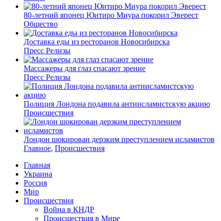
80-летний японец Юитиро Миура покорил Эверест
Общество
Доставка еды из ресторанов Новосибирска
Пресс Релизы
Массажеры для глаз спасают зрение
Пресс Релизы
Полиция Лондона подавила антиисламистскую акцию
Происшествия
Лондон шокирован дерзким преступлением исламистов
Главное
,
Происшествия
Главная
Украина
Россия
Мир
Происшествия
Война в КНДР
Происшествия в Мире