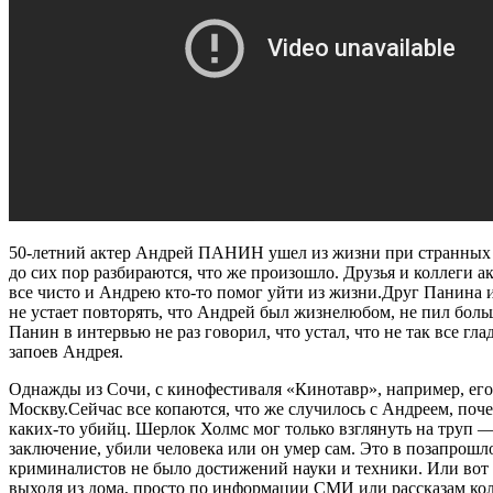
50-летний актер Андрей ПАНИН ушел из жизни при странных 
до сих пор разбираются, что же произошло. Друзья и коллеги ак
все чисто и Андрею кто-то помог уйти из жизни.Друг Панина 
не устает повторять, что Андрей был жизнелюбом, не пил больш
Панин в интервью не раз говорил, что устал, что не так все г
запоев Андрея.
Однажды из Сочи, с кинофестиваля «Кинотавр», например, его
Москву.Сейчас все копаются, что же случилось с Андреем, поч
каких-то убийц. Шерлок Холмс мог только взглянуть на труп — 
заключение, убили человека или он умер сам. Это в позапрошл
криминалистов не было достижений науки и техники. Или вот
выходя из дома, просто по информации СМИ или рассказам кол