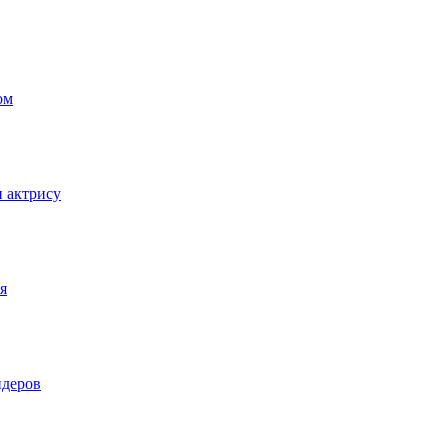
ом
и актрису
я
идеров