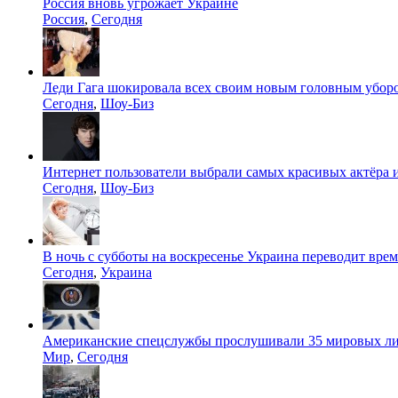
Россия вновь угрожает Украине
Россия
,
Сегодня
Леди Гага шокировала всех своим новым головным убор
Сегодня
,
Шоу-Биз
Интернет пользователи выбрали самых красивых актёра 
Сегодня
,
Шоу-Биз
В ночь с субботы на воскресенье Украина переводит врем
Сегодня
,
Украина
Американские спецслужбы прослушивали 35 мировых л
Мир
,
Сегодня