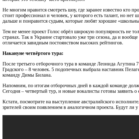
Не многим нравится смотреть шоу, где заранее известно кто пр
стоит профессионал и человек, у которого есть талант, но нет
дальше и понравится судьям, которые любят хорошие «школьны
Тем не менее проект Голос обрёл широкую популярность не толь
странах. Так в Украине стартовало уже три сезона, да и вообще
отличается завидным постоянством высоких рейтингов.
Накануне четвёртого тура:
После третьего отборочного тура в команде Леонида Агутина 7
Градского – 8 человек. 5 подопечных выбрала наставник Пелаге
команду Димы Билана.
Напомним, по итогам отборочных дней в каждой команде должн
Сегодня – четвертый тур, и новые вокалисты готовы заявить о с
Кстати, посмотрите на выступление австралийского исполните
зрителей своим появлением в аналогичном проекта. Будут ли у