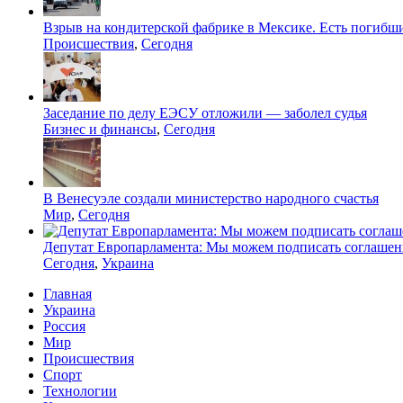
Взрыв на кондитерской фабрике в Мексике. Есть погибш
Происшествия
,
Сегодня
Заседание по делу ЕЭСУ отложили — заболел судья
Бизнес и финансы
,
Сегодня
В Венесуэле создали министерство народного счастья
Мир
,
Сегодня
Депутат Европарламента: Мы можем подписать соглашен
Сегодня
,
Украина
Главная
Украина
Россия
Мир
Происшествия
Спорт
Технологии