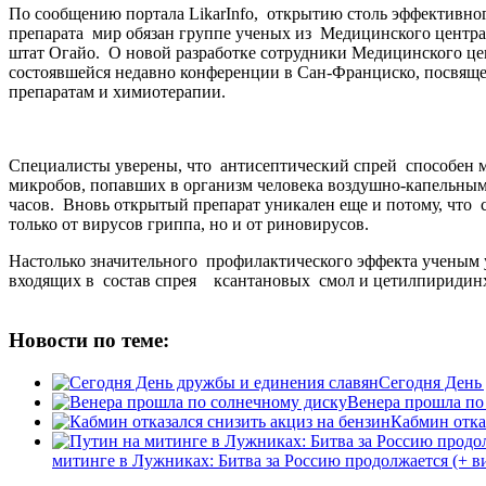
По сообщению портала LikarInfo, открытию столь эффективн
препарата мир обязан группе ученых из Медицинского центра
штат Огайо. О новой разработке сотрудники Медицинского це
состоявшейся недавно конференции в Сан-Франциско, посвя
препаратам и химиотерапии.
Специалисты уверены, что антисептический спрей способен 
микробов, попавших в организм человека воздушно-капельным
часов. Вновь открытый препарат уникален еще и потому, что 
только от вирусов гриппа, но и от риновирусов.
Настолько значительного профилактического эффекта ученым у
входящих в состав спрея ксантановых смол и цетилпиридин
Новости по теме:
Сегодня День
Венера прошла по
Кабмин отка
митинге в Лужниках: Битва за Россию продолжается (+ в