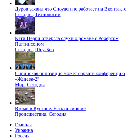
Дуров заявил что Сноуден не работает на Вконтакте
Сегодня
,
Технологии
Кэти Перри отвергла слухи о романе с Робертом
Паттинсоном
Сегодня
,
Шоу-Биз
Сирийская оппозиция может сорвать конференцию
«Женева-2″
Мир
,
Сегодня
Взрыв в Кургане. Есть погибшие
Происшествия
,
Сегодня
Главная
Украина
Россия