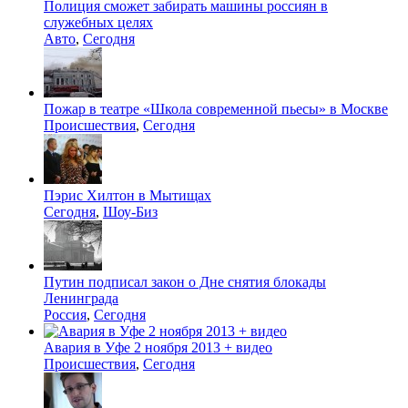
Полиция сможет забирать машины россиян в
служебных целях
Авто
,
Сегодня
Пожар в театре «Школа современной пьесы» в Москве
Происшествия
,
Сегодня
Пэрис Хилтон в Мытищах
Сегодня
,
Шоу-Биз
Путин подписал закон о Дне снятия блокады
Ленинграда
Россия
,
Сегодня
Авария в Уфе 2 ноября 2013 + видео
Происшествия
,
Сегодня