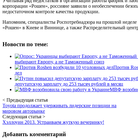
Учитывая ряд недостатков в организации работы фабрик и лаб
корпорации «Рошен», россияне заявили о необеспечении безопа
недостаточном контроле качества продукции.
Напомним, специалисты Роспотребнадзора на прошлой неделе 
«Рошен» в Киеве и Виннице, а также Распределительный цен
Новости по теме:
выбирают Европу, а не Таможенный союз
Против Ros
дел
депутатскую зарплату до 253 тысяч рублей в месяц
МВФ возобно
< Предыдущая статья
Toyota продолжает удерживать лидерские позиции на
мировом авторынке
Следующая статья >
Хэллоуин 2013. Устраиваем жуткую вечеринку!
Добавить комментарий