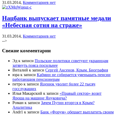
31.03.2014,
Комментариев нет
Нацбанк выпускает памятные медали
«Небесная сотня на страже»
31.03.2014,
Комментариев нет
-->
Свежие комментарии
Эд к записи
Польские политики советуют украинцам
затянуть пояса посильнее
Виталий к записи
Сергей Аксенов, Крым. Биография
юра к записи
Кабмин не собирается уменьшать пенсии
работающим пенсионерам
петро к записи
Яценюк уволит более 22 тысяч
госслужащих
Илья Макарский к записи
«Правый сектор» возит
Яроша на машине Януковича?
Роман к записи
Зачем Путин вторгся в Крым?
Аналитика
Andr1 к записи
Банк «Форум» обещает выплатить своим