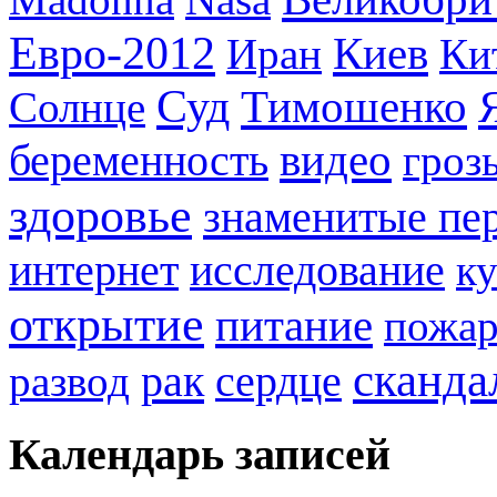
Madonna
Nasa
Евро-2012
Киев
Иран
Ки
Суд
Тимошенко
Солнце
видео
беременность
гроз
здоровье
знаменитые пе
интернет
исследование
к
открытие
питание
пожа
сканда
рак
развод
сердце
Календарь записей