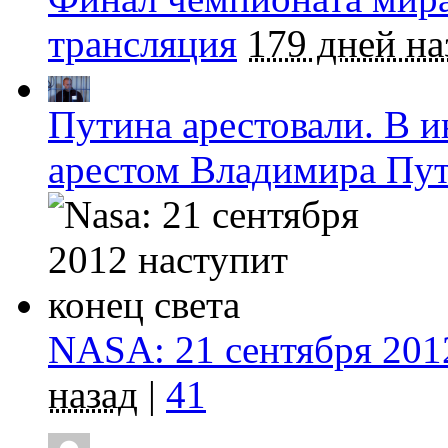
трансляция
179 дней на
Путина арестовали. В и
арестом Владимира Пу
NASA: 21 сентября 2012
назад
|
41