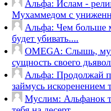
Альфа: Ислам - рели
Мухаммедом с униженно
Альфа: Чем больше м
будет убивать....
OMEGA: Слышь, мус
сущность своего дьяволь
Альфа: Продолжай пи
займусь искоренением т
Муслим: Альфанок ты
тебя на десерт...