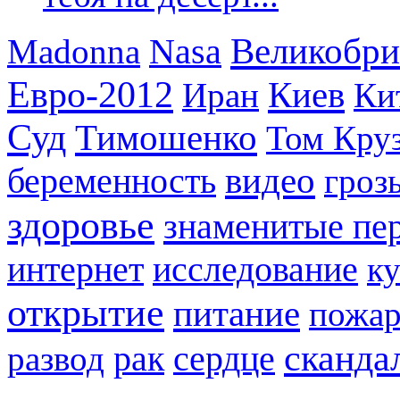
Великобри
Madonna
Nasa
Евро-2012
Киев
Иран
Ки
Суд
Тимошенко
Том Кру
видео
беременность
гроз
здоровье
знаменитые пе
интернет
исследование
к
открытие
питание
пожа
сканда
рак
развод
сердце