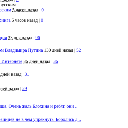
усским
5 часов назад
|
0
ринга
5 часов назад
|
0
яция
33 дня назад
|
96
том Владимира Путина
130 дней назад
|
52
 Интернете
86 дней назад
|
36
 дней назад
|
31
дней назад
|
29
. Очень жаль Блохина и ребят, они ...
инцев не в чем упрекнуть. Боролись д...