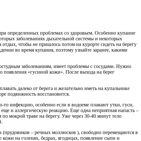
 при определенных проблемах со здоровьем. Особенно купание
которых заболеваниях дыхательной системы и некоторых
а отдых, чтобы не пришлось потом на курорте сидеть на берегу
дении во время купания, поэтому узнайте заранее, какими
остудным заболеваниям, имеет проблемы с сосудами. Нужно
 до появления «гусиной кожи». После выхода на берег
плавать далеко от берега и желательно иметь на купальнике
коре подвижность восстановится.
-то инфекцию, особенно если в водоеме плавают утки, гуси,
у еще и аллергическую реакцию. Еще одна неприятная напасть –
по мокрой траве на берегу. Уже через 30-40 минут тело
й.
 (прудовиков – речных моллюсков ), свободно перемещаются в
кожи на голенях, бедрах, ягодицах, появление сыпи и