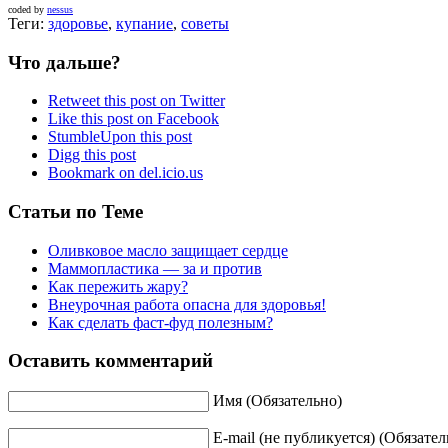
coded by
nessus
Теги:
здоровье
,
купание
,
советы
Что дальше?
Retweet this post on Twitter
Like this post on Facebook
StumbleUpon this post
Digg this post
Bookmark on del.icio.us
Статьи по Теме
Оливковое масло защищает сердце
Маммопластика — за и против
Как пережить жару?
Внеурочная работа опасна для здоровья!
Как сделать фаст-фуд полезным?
Оставить комментарий
Имя (Обязательно)
E-mail (не публикуется) (Обязател