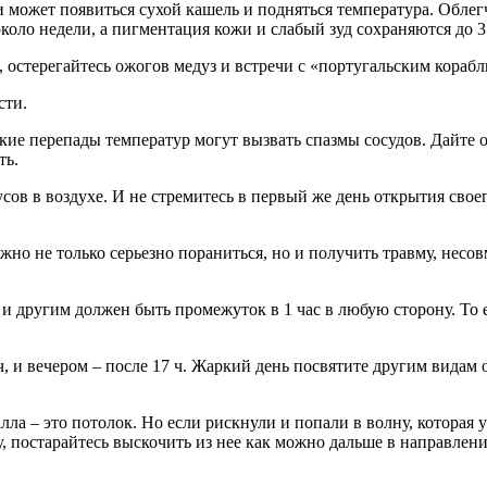
 может появиться сухой кашель и подняться температура. Облег
около недели, а пигментация кожи и слабый зуд сохраняются до 3
, остерегайтесь ожогов медуз и встречи с «португальским кораб
сти.
езкие перепады температур могут вызвать спазмы сосудов. Дайте
ть.
усов в воздухе. И не стремитесь в первый же день открытия свое
но не только серьезно пораниться, но и получить травму, несов
 другим должен быть промежуток в 1 час в любую сторону. То ес
 ч, и вечером – после 17 ч. Жаркий день посвятите другим видам
ла – это потолок. Но если рискнули и попали в волну, которая ун
у, постарайтесь выскочить из нее как можно дальше в направлен