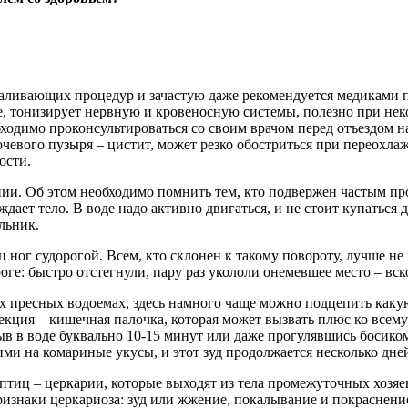
акаливающих процедур и зачастую даже рекомендуется медиками
е, тонизирует нервную и кровеносную системы, полезно при не
бходимо проконсультироваться со своим врачом перед отъездом н
чевого пузыря – цистит, может резко обостриться при переохлаж
ости.
нии. Об этом необходимо помнить тем, кто подвержен частым пр
ждает тело. В воде надо активно двигаться, и не стоит купаться
льник.
ног судорогой. Всем, кто склонен к такому повороту, лучше не 
оге: быстро отстегнули, пару раз укололи онемевшее место – вс
х пресных водоемах, здесь намного чаще можно подцепить какую
екция – кишечная палочка, которая может вызвать плюс ко всем
в в воде буквально 10-15 минут или даже прогулявшись босиком 
ми на комариные укусы, и этот зуд продолжается несколько дне
иц – церкарии, которые выходят из тела промежуточных хозяев
изнаки церкариоза: зуд или жжение, покалывание и покраснение 