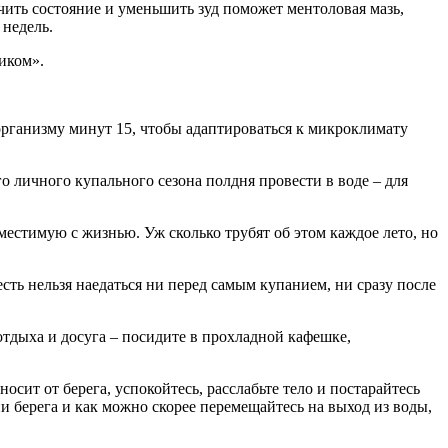
чить состояние и уменьшить зуд поможет ментоловая мазь,
 недель.
ликом».
 организму минут 15, чтобы адаптироваться к микроклимату
го личного купального сезона полдня провести в воде – для
местимую с жизнью. Уж сколько трубят об этом каждое лето, но
ть нельзя наедаться ни перед самым купанием, ни сразу после
 отдыха и досуга – посидите в прохладной кафешке,
осит от берега, успокойтесь, расслабьте тело и постарайтесь
ии берега и как можно скорее перемещайтесь на выход из воды,