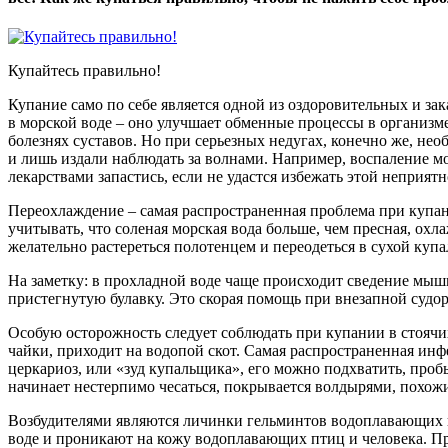
Купайтесь правильно!
Купание само по себе является одной из оздоровительных и з
в морской воде – оно улучшает обменные процессы в организм
болезнях суставов. Но при серьезных недугах, конечно же, нео
и лишь издали наблюдать за волнами. Например, воспаление мо
лекарствами запастись, если не удастся избежать этой неприятн
Переохлаждение – самая распространенная проблема при купа
учитывать, что соленая морская вода больше, чем пресная, охла
желательно растереться полотенцем и переодеться в сухой купа
На заметку: в прохладной воде чаще происходит сведение мышц 
пристегнутую булавку. Это скорая помощь при внезапной судор
Особую осторожность следует соблюдать при купании в стоячи
чайки, приходит на водопой скот. Самая распространенная инф
церкариоз, или «зуд купальщика», его можно подхватить, пробы
начинает нестерпимо чесаться, покрывается волдырями, похожи
Возбудителями являются личинки гельминтов водоплавающих пт
воде и проникают на кожу водоплавающих птиц и человека. Пр