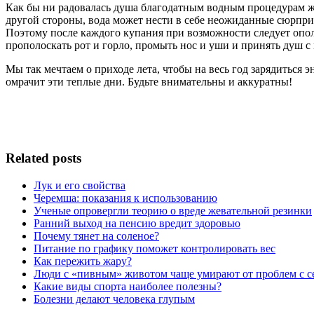
Как бы ни радовалась душа благодатным водным процедурам жа
другой стороны, вода может нести в себе неожиданные сюрпризы
Поэтому после каждого купания при возможности следует опол
прополоскать рот и горло, промыть нос и уши и принять душ с
Мы так мечтаем о приходе лета, чтобы на весь год зарядиться
омрачит эти теплые дни. Будьте внимательны и аккуратны!
Related posts
Лук и его свойства
Черемша: показания к использованию
Ученые опровергли теорию о вреде жевательной резинки
Ранний выход на пенсию вредит здоровью
Почему тянет на соленое?
Питание по графику поможет контролировать вес
Как пережить жару?
Люди с «пивным» животом чаще умирают от проблем с с
Какие виды спорта наиболее полезны?
Болезни делают человека глупым