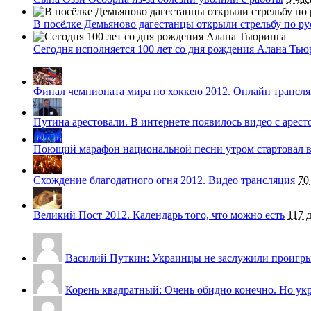
В посёлке Демьяново дагестанцы открыли стрельбу по р
Сегодня исполняется 100 лет со дня рождения Алана Тью
Финал чемпионата мира по хоккею 2012. Онлайн трансл
Путина арестовали. В интернете появилось видео с арес
Поющий марафон национальной песни утром стартовал в
Схождение благодатного огня 2012. Видео трансляция
70
Великий Пост 2012. Календарь того, что можно есть
117 
Василий Путкин: Украинцы не заслужили проигрыша
Корень квадратный: Очень обидно конечно. Но укра