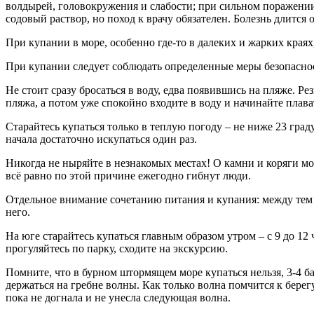
волдырей, головокружения и слабости; при сильном поражении
содовый раствор, но поход к врачу обязателен. Болезнь длится 
При купании в море, особенно где-то в далеких и жарких краях
При купании следует соблюдать определенные меры безопасно
Не стоит сразу бросаться в воду, едва появившись на пляже. Р
пляжа, а потом уже спокойно входите в воду и начинайте плава
Старайтесь купаться только в теплую погоду – не ниже 23 град
начала достаточно искупаться один раз.
Никогда не ныряйте в незнакомых местах! О камни и коряги мож
всё равно по этой причине ежегодно гибнут люди.
Отдельное внимание сочетанию питания и купания: между тем и
него.
На юге старайтесь купаться главным образом утром – с 9 до 12
прогуляйтесь по парку, сходите на экскурсию.
Помните, что в бурном штормящем море купаться нельзя, 3-4 бал
держаться на гребне волны. Как только волна помчится к берег
пока не догнала и не унесла следующая волна.