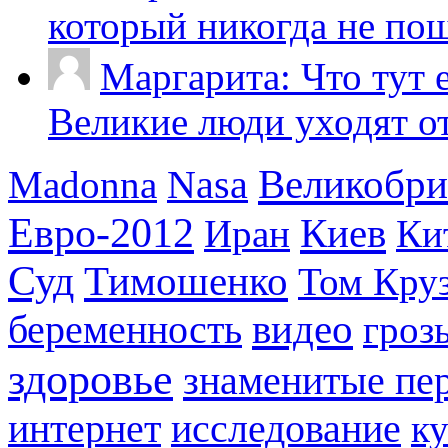
который никогда не пош
Маргарита: Что тут 
Великие люди уходят от 
Великобри
Madonna
Nasa
Евро-2012
Киев
Иран
Ки
Суд
Тимошенко
Том Кру
видео
беременность
гроз
здоровье
знаменитые пе
интернет
исследование
к