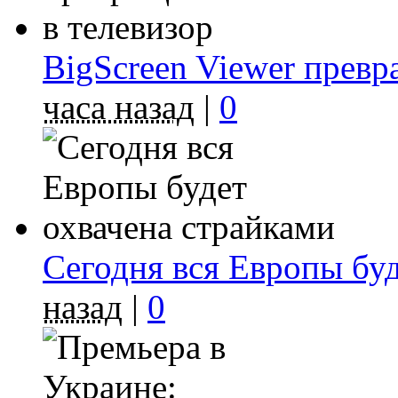
BigScreen Viewer превр
часа назад
|
0
Сегодня вся Европы буд
назад
|
0