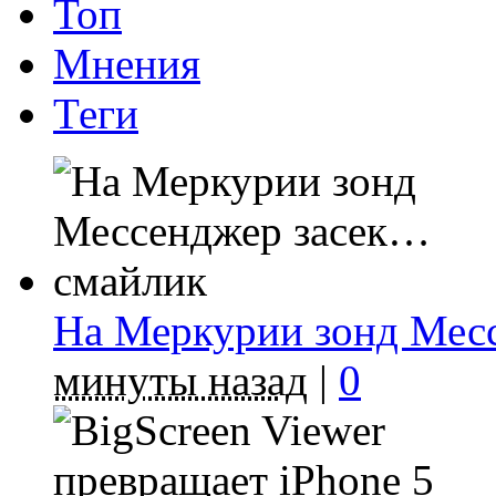
Топ
Мнения
Теги
На Меркурии зонд Мес
минуты назад
|
0