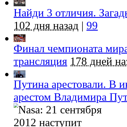
Найди 3 отличия. Загад
102 дня назад
|
99
Финал чемпионата мира
трансляция
178 дней на
Путина арестовали. В и
арестом Владимира Пу