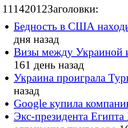
11
14
2012
Заголовки:
Бедность в США находи
дня назад
Визы между Украиной 
161 день назад
Украина проиграла Турц
назад
Google купила компан
Экс-президента Египта