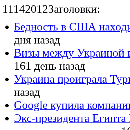
11
14
2012
Заголовки:
Бедность в США находи
дня назад
Визы между Украиной 
161 день назад
Украина проиграла Турц
назад
Google купила компан
Экс-президента Египта