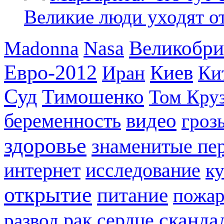
Великие люди уходят от 
Великобри
Madonna
Nasa
Евро-2012
Киев
Иран
Ки
Суд
Тимошенко
Том Кру
видео
беременность
гроз
здоровье
знаменитые пе
интернет
исследование
к
открытие
питание
пожа
сканда
рак
развод
сердце