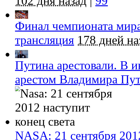
102 дня назад
|
99
Финал чемпионата мира
трансляция
178 дней на
Путина арестовали. В и
арестом Владимира Пу
NASA: 21 сентября 2012