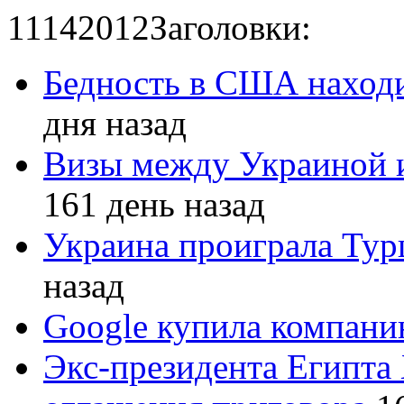
11
14
2012
Заголовки:
Бедность в США находи
дня назад
Визы между Украиной 
161 день назад
Украина проиграла Турц
назад
Google купила компан
Экс-президента Египта