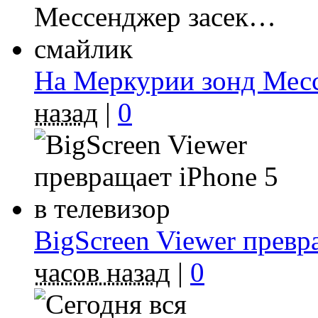
На Меркурии зонд Мес
назад
|
0
BigScreen Viewer превр
часов назад
|
0