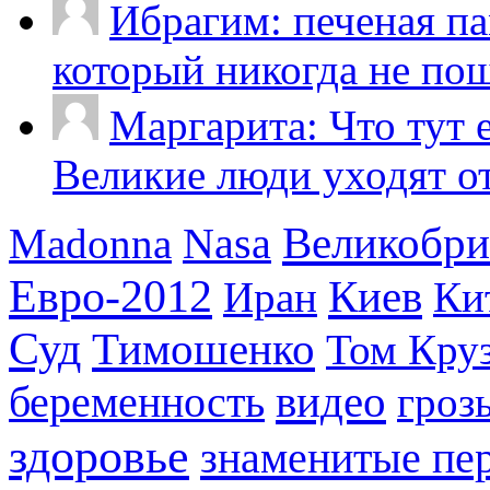
Ибрагим: печеная па
который никогда не пош
Маргарита: Что тут 
Великие люди уходят от 
Великобри
Madonna
Nasa
Евро-2012
Киев
Иран
Ки
Суд
Тимошенко
Том Кру
видео
беременность
гроз
здоровье
знаменитые пе