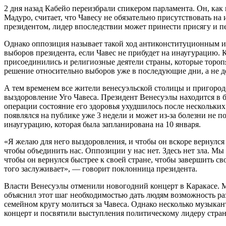
2 дня назад Кабейо переизбрали спикером парламента. Он, как
Мадуро, считает, что Чавесу не обязательно присутствовать на
президентом, лидер впоследствии может принести присягу и 
Однако оппозиция называет такой ход антиконституционным и
выборов президента, если Чавес не прибудет на инаугурацию.
присоединились и религиозные деятели страны, которые тороп
решение относительно выборов уже в последующие дни, а не д
А тем временем все жители венесуэльской столицы и пригородо
выздоровление Уго Чавеса. Президент Венесуэлы находится в б
операции состояние его здоровья ухудшилось после нескольких
появлялся на публике уже 3 недели и может из-за болезни не п
инаугурацию, которая была запланирована на 10 января.
«Я желаю для него выздоровления, и чтобы он вскоре вернулся 
чтобы объединить нас. Оппозиции у нас нет. Здесь нет зла. М
чтобы он вернулся быстрее к своей стране, чтобы завершить св
того заслуживает», — говорит поклонница президента.
Власти Венесуэлы отменили новогодний концерт в Каракасе.
объяснил этот шаг необходимостью дать людям возможность ра
семейном кругу молиться за Чавеса. Однако несколько музыка
концерт и посвятили выступления политическому лидеру стра