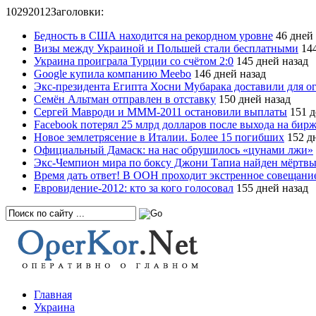
10
29
2012
Заголовки:
Бедность в США находится на рекордном уровне
46 дней 
Визы между Украиной и Польшей стали бесплатными
144
Украина проиграла Турции со счётом 2:0
145 дней назад
Google купила компанию Meebo
146 дней назад
Экс-президента Египта Хосни Мубарака доставили для о
Семён Альтман отправлен в отставку
150 дней назад
Сергей Мавроди и МММ-2011 остановили выплаты
151 д
Facebook потерял 25 млрд долларов после выхода на бир
Новое землетрясение в Италии. Более 15 погибших
152 дн
Официальный Дамаск: на нас обрушилось «цунами лжи»
Экс-Чемпион мира по боксу Джони Тапиа найден мёртв
Время дать ответ! В ООН проходит экстренное совещани
Евровидение-2012: кто за кого голосовал
155 дней назад
Главная
Украина