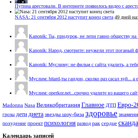
Путина арестовали. В интернете появилось видео с арес
NASA: 21 сентября 2012 наступит конец света
49 дней на
Kanonik: Ты, придурок, не лепи гавно обществу на м
Kanonik: Народ, смотрите: неужели этот поганый ф
Kanonik: Муслиму: не фильм с сайта удалить, а теб
Муслим: bitard-ты гандон, сколко раз сасал хуй... а 
Муслим: operkor.net...срочно удалите из вашего са
Евро-2
Главное
Великобритания
Madonna
Nasa
ДТП
здоровье
диета
дети
звезды шоу-биза
знамен
грозы
сканд
психология
похудение
проект
рак
сердце
развод
Календарь записей