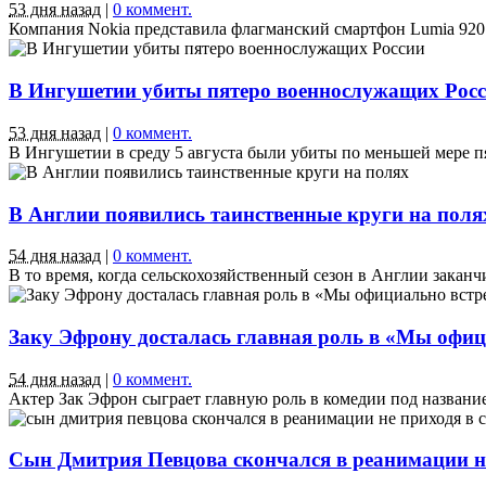
53 дня назад
|
0 коммент.
Компания Nokia представила флагманский смартфон Lumia 920 н
В Ингушетии убиты пятеро военнослужащих Рос
53 дня назад
|
0 коммент.
В Ингушетии в среду 5 августа были убиты по меньшей мере п
В Англии появились таинственные круги на поля
54 дня назад
|
0 коммент.
В то время, когда сельскохозяйственный сезон в Англии заканчи
Заку Эфрону досталась главная роль в «Мы офиц
54 дня назад
|
0 коммент.
Актер Зак Эфрон сыграет главную роль в комедии под названи
Cын Дмитрия Певцова скончался в реанимации не