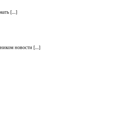
ть [...]
иком новости [...]