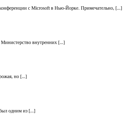
нференции с Microsoft в Нью-Йорке. Примечательно, [...]
Министерство внутренних [...]
жая, но [...]
л одним из [...]