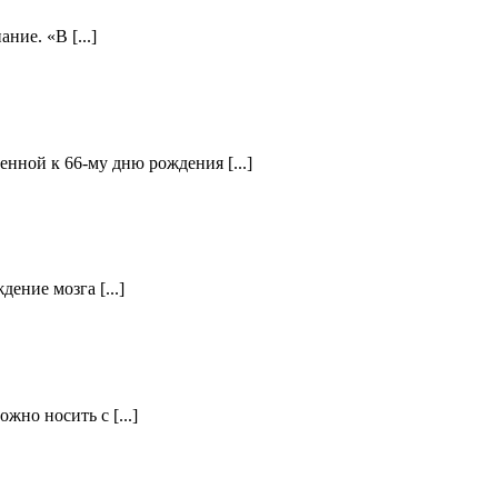
ние. «В [...]
нной к 66-му дню рождения [...]
ение мозга [...]
но носить с [...]