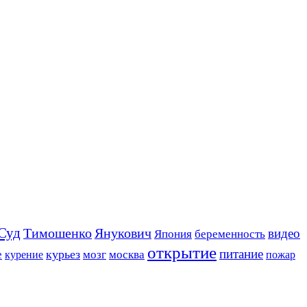
Суд
Тимошенко
Янукович
видео
Япония
беременность
открытие
питание
курьез
е
мозг
москва
пожар
курение