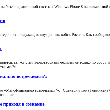
а базе операционной системы Windows Phone 8 на совместной ко
сии
ятеро военнослужащих внутренних войск России. Как сообщило 
х
вается, август стал плодотворным месяцем не только по сбору уро
иально встречаемся?»
ем «Мы официально встречаемся?». Сценарий Тома Гормикэна бы
 приходя в сознание