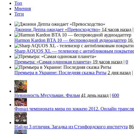
Топ
Мнения
Теги
Джонни Деппа ожидает «Превосходство»
14 часов назад
|
Harmon Kardon BTA 10 — беспроводной аудиоадаптер
16
Sharp AQUOS XL — телевизор с антибликовым покрыти
Премьера: «Самая одинокая планета»
19 часов назад
|
0
Премьера в Украине: Последняя сказка Риты
2 дня назад
|
Невинность Мусульман. Фильм
41 день назад
|
600
Финал чемпионата мира по хоккею 2012. Онлайн трансл
Найди 3 отличия. Загадка из Стэнфордского института
86