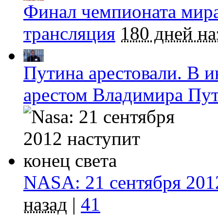
Финал чемпионата мира
трансляция
180 дней на
Путина арестовали. В и
арестом Владимира Пу
NASA: 21 сентября 2012
назад
|
41