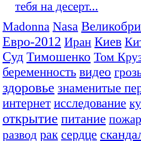
тебя на десерт...
Великобри
Madonna
Nasa
Евро-2012
Киев
Иран
Ки
Суд
Тимошенко
Том Кру
видео
беременность
гроз
здоровье
знаменитые пе
интернет
исследование
к
открытие
питание
пожа
сканда
рак
развод
сердце