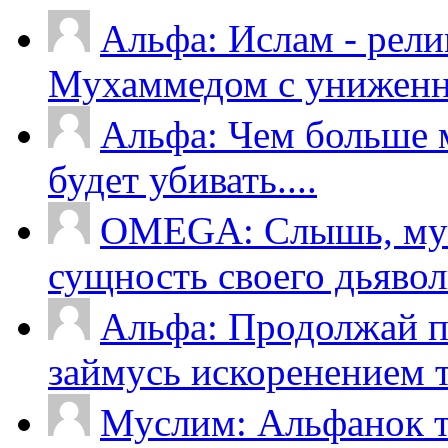
Альфа: Ислам - рели
Мухаммедом с униженно
Альфа: Чем больше м
будет убивать....
OMEGA: Слышь, мус
сущность своего дьяволь
Альфа: Продолжай пи
займусь искоренением т
Муслим: Альфанок ты