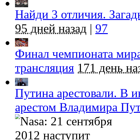
Найди 3 отличия. Загад
95 дней назад
|
97
Финал чемпионата мира
трансляция
171 день на
Путина арестовали. В и
арестом Владимира Пу