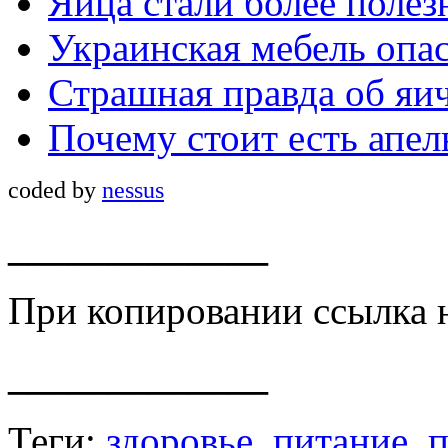
Яйца стали более полез
Украинская мебель опас
Страшная правда об яи
Почему стоит есть апе
coded by
nessus
_____________
При копировании ссылка 
_____________
Теги:
здоровье
,
питание
,
п