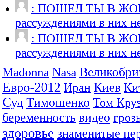
: ПОШЕЛ ТЫ В ЖО
рассуждениями в них нет
: ПОШЕЛ ТЫ В ЖО
рассуждениями в них нет
Великобри
Madonna
Nasa
Евро-2012
Киев
Иран
Ки
Суд
Тимошенко
Том Кру
видео
беременность
гроз
здоровье
знаменитые пе