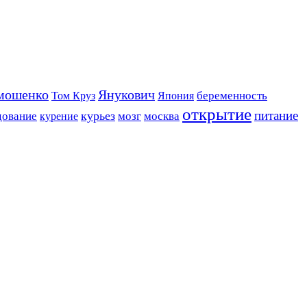
Янукович
мошенко
Япония
беременность
Том Круз
открытие
питание
курьез
дование
мозг
москва
курение