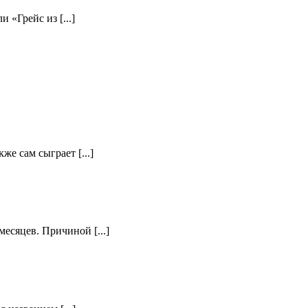
«Грейс из [...]
е сам сыграет [...]
есяцев. Причиной [...]