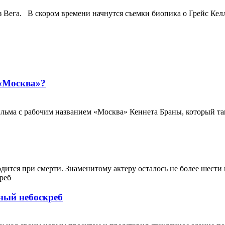
ега. В скором времени начнутся съемки биопика о Грейс Келли 
 «Москва»?
ьма с рабочим названием «Москва» Кеннета Браны, который такж
тся при смерти. Знаменитому актеру осталось не более шести м
ный небоскреб