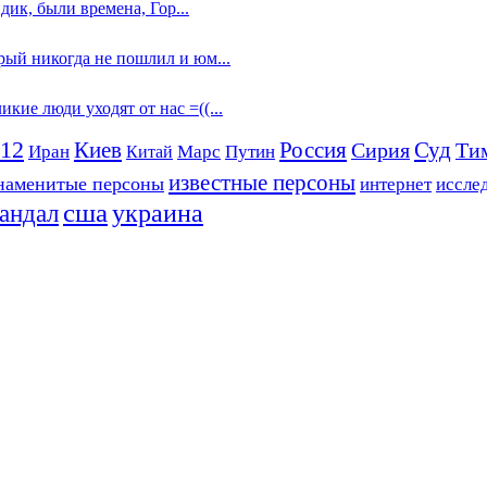
дик, были времена, Гор...
рый никогда не пошлил и юм...
кие люди уходят от нас =((...
012
Россия
Суд
Киев
Сирия
Ти
Иран
Китай
Марс
Путин
известные персоны
наменитые персоны
интернет
иссле
сша
украина
андал