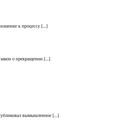
ошение к процессу [...]
акон о прекращении [...]
публиковал вымышленное [...]