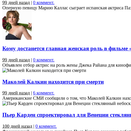
99 дней назад
|
0 коммент.
Оперную певицу Марию Каллас сыграет испанская актриса Паз В
Кому достанется главная женская роль в фильме
99 дней назад
|
0 коммент.
Объявлен отбор актрис на роль жены Джека Райана для кинофил
Маколей Калкин находится при смерти
99 дней назад
|
6 коммент.
Американские СМИ сообщили о том, что Маколей Калкин находи
Пьер Карден спроектировал для Венеции стеклян
100 дней назад
|
0 коммент.