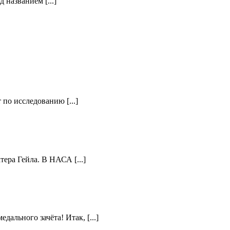
названием [...]
по исследованию [...]
ера Гейла. В НАСА [...]
ального зачёта! Итак, [...]