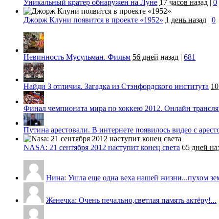
Уникальный кратер обнаружен на Луне
17 часов назад
|
0
Джорж Клуни появится в проекте «1952»
1 день назад
|
0
Невинность Мусульман. Фильм
56 дней назад
|
681
Найди 3 отличия. Загадка из Стэнфордского института
10
Финал чемпионата мира по хоккею 2012. Онлайн трансл
Путина арестовали. В интернете появилось видео с арес
NASA: 21 сентября 2012 наступит конец света
65 дней на
Нина: Ушла еще одна веха нашей жизни...пухом земля
Женечка: Очень печально,светлая память актёру!...