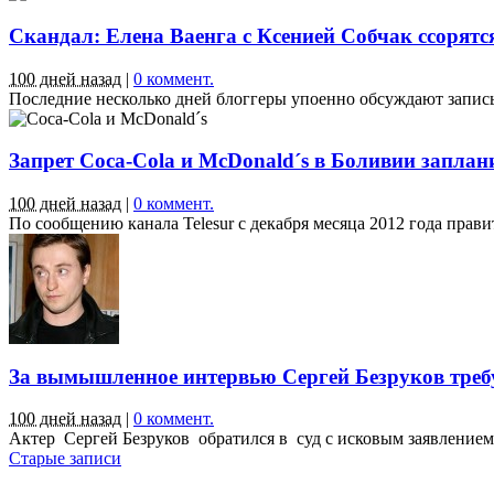
Скандал: Елена Ваенга с Ксенией Собчак ссорятся 
100 дней назад
|
0 коммент.
Последние несколько дней блоггеры упоенно обсуждают запись 
Запрет Coca-Cola и McDonald´s в Боливии заплан
100 дней назад
|
0 коммент.
По сообщению канала Telesur с декабря месяца 2012 года прав
За вымышленное интервью Сергей Безруков треб
100 дней назад
|
0 коммент.
Актер Сергей Безруков обратился в суд с исковым заявлением 
Старые записи