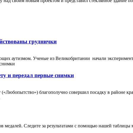
 над своим новым проектом и представил стеклянное здание под 
ействованы груднички
ающих аутизмом. Ученые из Великобритании начали эксперимент 
ету и передал первые снимки
 («Любопытство») благополучно совершил посадку в районе крат
в медалей. Следите за результатами с помощью нашей таблицы мед