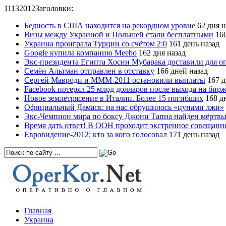
11
13
2012
Заголовки:
Бедность в США находится на рекордном уровне
62 дня н
Визы между Украиной и Польшей стали бесплатными
160
Украина проиграла Турции со счётом 2:0
161 день назад
Google купила компанию Meebo
162 дня назад
Экс-президента Египта Хосни Мубарака доставили для о
Семён Альтман отправлен в отставку
166 дней назад
Сергей Мавроди и МММ-2011 остановили выплаты
167 д
Facebook потерял 25 млрд долларов после выхода на бир
Новое землетрясение в Италии. Более 15 погибших
168 д
Официальный Дамаск: на нас обрушилось «цунами лжи»
Экс-Чемпион мира по боксу Джони Тапиа найден мёртв
Время дать ответ! В ООН проходит экстренное совещани
Евровидение-2012: кто за кого голосовал
171 день назад
Главная
Украина