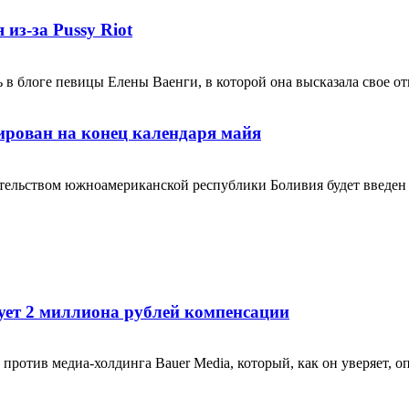
из-за Pussy Riot
в блоге певицы Елены Ваенги, в которой она высказала свое отн
ирован на конец календаря майя
ительством южноамериканской республики Боливия будет введен з
ует 2 миллиона рублей компенсации
против медиа-холдинга Bauer Media, который, как он уверяет, о