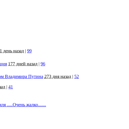
1 день назад
|
99
яция
177 дней назад
|
96
том Владимира Путина
273 дня назад
|
52
зад
|
41
 .....Очень жалко.......