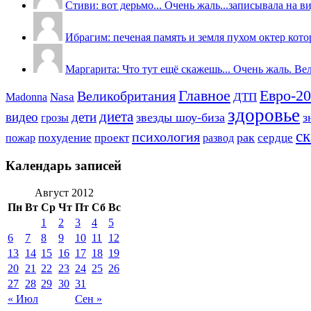
Стиви: вот дерьмо... Очень жаль...записывала на ви
Ибрагим: печеная память и земля пухом октер кото
Маргарита: Что тут ещё скажешь... Очень жаль. Вели
Главное
Евро-2
Великобритания
Madonna
Nasa
ДТП
здоровье
диета
видео
дети
звезды шоу-биза
з
грозы
ск
психология
рак
пожар
похудение
проект
сердце
развод
Календарь записей
Август 2012
Пн
Вт
Ср
Чт
Пт
Сб
Вс
1
2
3
4
5
6
7
8
9
10
11
12
13
14
15
16
17
18
19
20
21
22
23
24
25
26
27
28
29
30
31
« Июл
Сен »