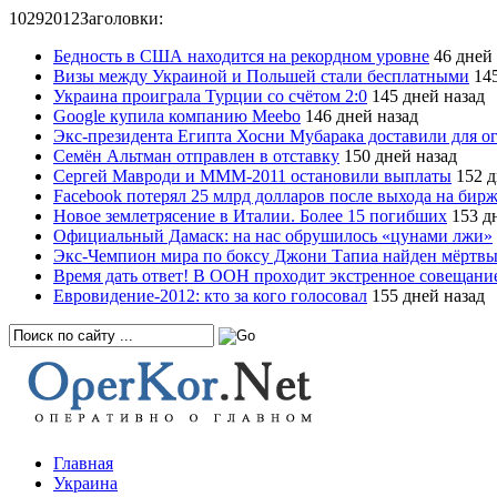
10
29
2012
Заголовки:
Бедность в США находится на рекордном уровне
46 дней 
Визы между Украиной и Польшей стали бесплатными
145
Украина проиграла Турции со счётом 2:0
145 дней назад
Google купила компанию Meebo
146 дней назад
Экс-президента Египта Хосни Мубарака доставили для о
Семён Альтман отправлен в отставку
150 дней назад
Сергей Мавроди и МММ-2011 остановили выплаты
152 д
Facebook потерял 25 млрд долларов после выхода на бир
Новое землетрясение в Италии. Более 15 погибших
153 дн
Официальный Дамаск: на нас обрушилось «цунами лжи»
Экс-Чемпион мира по боксу Джони Тапиа найден мёртв
Время дать ответ! В ООН проходит экстренное совещани
Евровидение-2012: кто за кого голосовал
155 дней назад
Главная
Украина