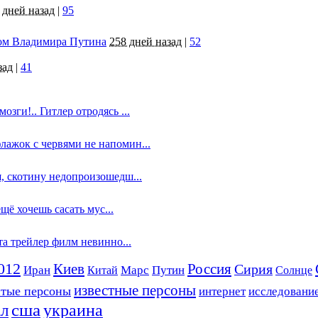
 дней назад
|
95
том Владимира Путина
258 дней назад
|
52
зад
|
41
озги!.. Гитлер отродясь ...
лажок с червями не напомин...
я, скотину недопроизошедш...
ещё хочешь сасать мус...
йта трейлер филм невинно...
012
Россия
Киев
Сирия
Путин
Иран
Китай
Марс
Солнце
известные персоны
итые персоны
интернет
исследовани
сша
украина
ал