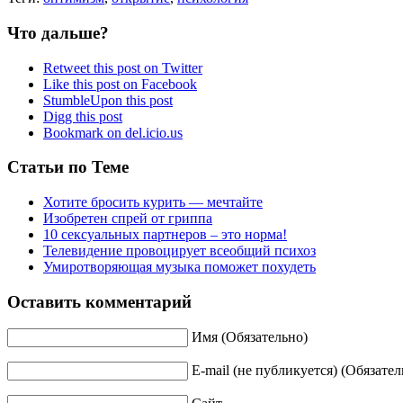
Что дальше?
Retweet this post on Twitter
Like this post on Facebook
StumbleUpon this post
Digg this post
Bookmark on del.icio.us
Статьи по Теме
Хотите бросить курить — мечтайте
Изобретен спрей от гриппа
10 сексуальных партнеров – это норма!
Телевидение провоцирует всеобщий психоз
Умиротворяющая музыка поможет похудеть
Оставить комментарий
Имя (Обязательно)
E-mail (не публикуется) (Обязател