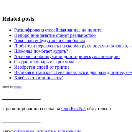
Related posts
Расшифрована старейшая запись на иврите
Непорочное зачатие станет реальностью
Алкоголизм будут лечить любовью
Любители перекусить на скорую руку рискуют жизнью, г
Шоколад помогает худеть?
Археологи обнаружили доисторическую анимацию
Создан пластырь из крохмала
Изобретен спрей от гриппа
Великая китайская стена оказалась в два раза длиннее, че
Хлеб - есть или не есть?
coded by
nessus
_____________
При копировании ссылка на
OperKor.Net
обязательна.
_____________
Теги:
оптимизм
,
открытие
,
психология