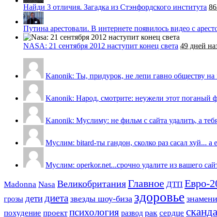
Найди 3 отличия. Загадка из Стэнфордского института
86
Путина арестовали. В интернете появилось видео с арес
NASA: 21 сентября 2012 наступит конец света
49 дней на
Kanonik: Ты, придурок, не лепи гавно обществу на м
Kanonik: Народ, смотрите: неужели этот поганый ф
Kanonik: Муслиму: не фильм с сайта удалить, а теб
Муслим: bitard-ты гандон, сколко раз сасал хуй... а 
Муслим: operkor.net...срочно удалите из вашего са
Евро-2
Главное
Великобритания
Madonna
Nasa
ДТП
здоровье
диета
дети
звезды шоу-биза
знамен
грозы
сканд
психология
похудение
проект
рак
сердце
развод