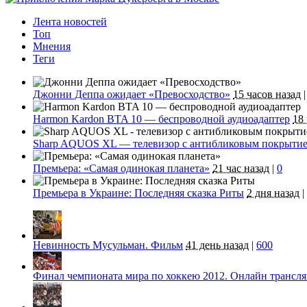
Лента новостей
Топ
Мнения
Теги
Джонни Деппа ожидает «Превосходство»
15 часов назад
|
Harmon Kardon BTA 10 — беспроводной аудиоадаптер
18
Sharp AQUOS XL — телевизор с антибликовым покрыти
Премьера: «Самая одинокая планета»
21 час назад
|
0
Премьера в Украине: Последняя сказка Риты
2 дня назад
|
Невинность Мусульман. Фильм
41 день назад
|
600
Финал чемпионата мира по хоккею 2012. Онлайн трансл