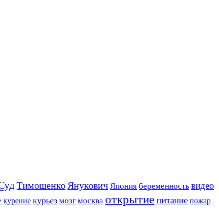
Суд
Тимошенко
Янукович
видео
Япония
беременность
открытие
питание
курьез
е
мозг
москва
пожар
курение