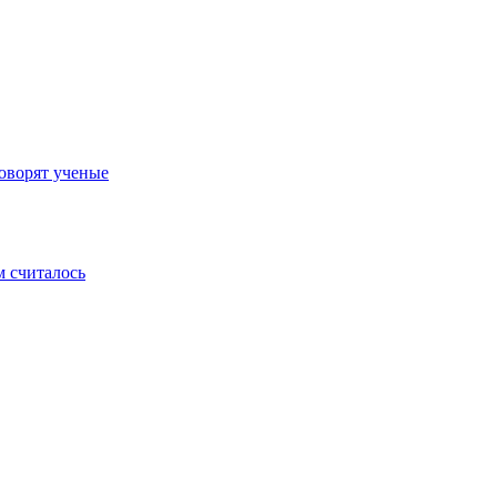
оворят ученые
м считалось